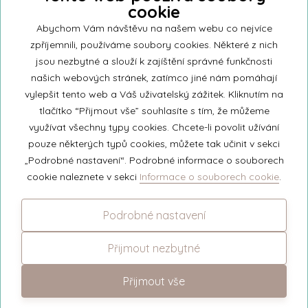
cookie
Abychom Vám návštěvu na našem webu co nejvíce
zpříjemnili, používáme soubory cookies. Některé z nich
jsou nezbytné a slouží k zajíštění správné funkčnosti
našich webových stránek, zatímco jiné nám pomáhají
vylepšit tento web a Váš uživatelský zážitek. Kliknutím na
tlačítko “Přijmout vše” souhlasíte s tím, že můžeme
využívat všechny typy cookies. Chcete-li povolit užívání
pouze některých typů cookies, můžete tak učinit v sekci
„Podrobné nastavení“. Podrobné informace o souborech
cookie naleznete v sekci
Informace o souborech cookie
.
Adventní svíčky v metalické barvě. Doba hoření: 17 h
Podrobné nastavení
249 Kč
Přijmout nezbytné
Přijmout vše
Červené metalické adventní svíčky (S)