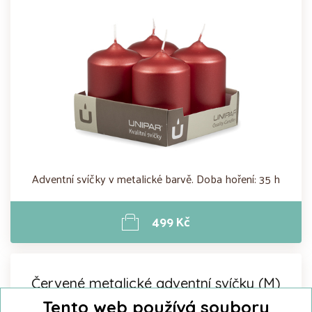
Adventní svíčky v metalické barvě. Doba hoření: 35 h
499 Kč
Červené metalické adventní svíčky (M)
Advent Metallic Red Cylinder 50x70
Tento web používá soubory