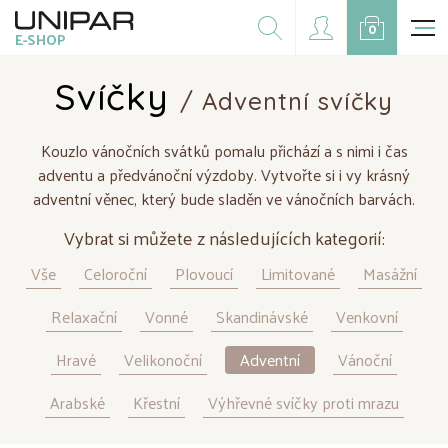
Dárkové balíčky
0
E-SHOP
Doplňky
CZK
EUR
Svíčky
/ Adventní svíčky
Doprodej
Kouzlo vánočních svátků pomalu přichází a s nimi i čas
Na přání
adventu a předvánoční výzdoby. Vytvořte si i vy krásný
adventní věnec, který bude sladěn ve vánočních barvách.
Kampaně
Vybrat si můžete z následujících kategorií:
Vše
Celoroční
Plovoucí
Limitované
Masážní
Relaxační
Vonné
Skandinávské
Venkovní
Hravé
Velikonoční
Adventní
Vánoční
Arabské
Křestní
Výhřevné svíčky proti mrazu