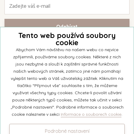
Tento web používá soubory
cookie
Přihlašte se k našemu newsletteru a buďte jako první informováni o
nejnovějších kolekcích svíček a aktualitách z rodinné firmy Unipar.
Abychom Vám návštěvu na našem webu co nejvíce
zpříjemnili, používáme soubory cookies. Některé z nich
jsou nezbytné a slouží k zajíštění správné funkčnosti
našich webových stránek, zatímco jiné nám pomáhají
vylepšit tento web a Váš uživatelský zážitek. Kliknutím na
© 2026 Unipar
tlačítko “Přijmout vše” souhlasíte s tím, že můžeme
využívat všechny typy cookies. Chcete-li povolit užívání
pouze některých typů cookies, můžete tak učinit v sekci
+420 571 651 531
„Podrobné nastavení“. Podrobné informace o souborech
eshop@unipar.cz
cookie naleznete v sekci
Informace o souborech cookie
.
Facebook
Podrobné nastavení