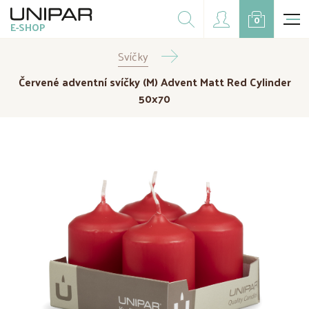
Dárkové balíčky
0
E-SHOP
Doplňky
Svíčky
CZK
EUR
Červené adventní svíčky (M) Advent Matt Red Cylinder
Doprodej
50x70
Na přání
Kampaně