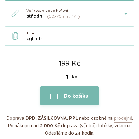
Velikost a doba hoření
střední
(50x70mm, 17h)
Tvar
cylindr
199 Kč
ks
Do košíku
Doprava
DPD, ZÁSILKOVNA, PPL
nebo osobně na
prodejně
.
Při nákupu nad
2 000 Kč
doprava (včetně dobírky) zdarma.
Odesíláme do 24 hodin.