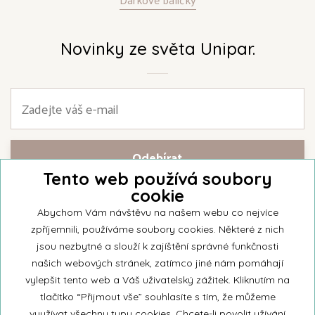
Novinky ze světa Unipar.
Tento web používá soubory
cookie
Přihlašte se k našemu newsletteru a buďte jako první informováni o
nejnovějších kolekcích svíček a aktualitách z rodinné firmy Unipar.
Abychom Vám návštěvu na našem webu co nejvíce
zpříjemnili, používáme soubory cookies. Některé z nich
jsou nezbytné a slouží k zajíštění správné funkčnosti
našich webových stránek, zatímco jiné nám pomáhají
vylepšit tento web a Váš uživatelský zážitek. Kliknutím na
© 2026 Unipar
tlačítko “Přijmout vše” souhlasíte s tím, že můžeme
využívat všechny typy cookies. Chcete-li povolit užívání