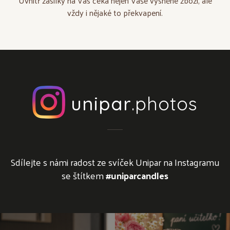
Uvnitř zásilky na Vás čeká nejen Vaše vysněné zboží, ale
vždy i nějaké to překvapení.
unipar
.photos
Sdílejte s námi radost ze svíček Unipar na Instagramu
se štítkem
#uniparcandles