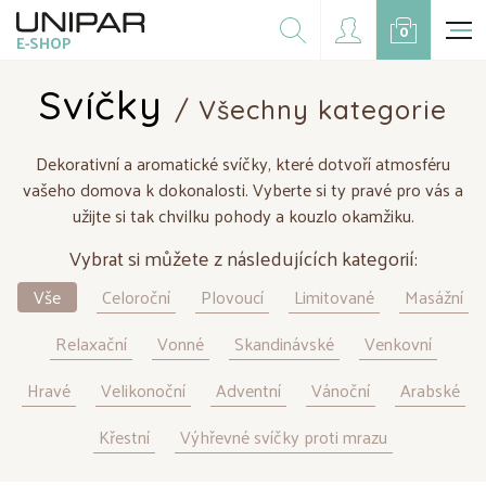
Dárkové balíčky
0
E-SHOP
Doplňky
CZK
EUR
Svíčky
/ Všechny kategorie
Doprodej
Dekorativní a aromatické svíčky, které dotvoří atmosféru
Na přání
vašeho domova k dokonalosti. Vyberte si ty pravé pro vás a
užijte si tak chvilku pohody a kouzlo okamžiku.
Kampaně
Vybrat si můžete z následujících kategorií:
Vše
Celoroční
Plovoucí
Limitované
Masážní
Relaxační
Vonné
Skandinávské
Venkovní
Hravé
Velikonoční
Adventní
Vánoční
Arabské
Křestní
Výhřevné svíčky proti mrazu