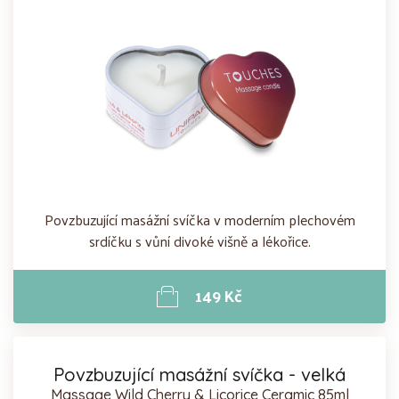
Povzbuzující masážní svíčka v moderním plechovém
srdíčku s vůní divoké višně a lékořice.
149 Kč
Povzbuzující masážní svíčka - velká
Massage Wild Cherry & Licorice Ceramic 85ml