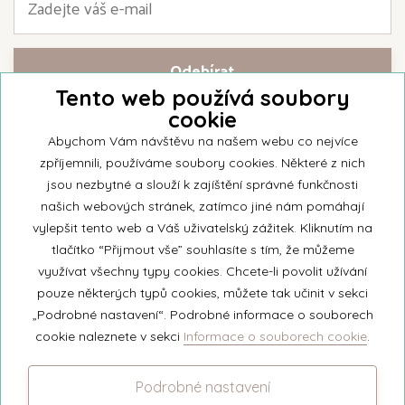
Tento web používá soubory
cookie
Přihlašte se k našemu newsletteru a buďte jako první informováni o
nejnovějších kolekcích svíček a aktualitách z rodinné firmy Unipar.
Abychom Vám návštěvu na našem webu co nejvíce
zpříjemnili, používáme soubory cookies. Některé z nich
jsou nezbytné a slouží k zajíštění správné funkčnosti
našich webových stránek, zatímco jiné nám pomáhají
vylepšit tento web a Váš uživatelský zážitek. Kliknutím na
© 2026 Unipar
tlačítko “Přijmout vše” souhlasíte s tím, že můžeme
využívat všechny typy cookies. Chcete-li povolit užívání
pouze některých typů cookies, můžete tak učinit v sekci
+420 571 651 531
„Podrobné nastavení“. Podrobné informace o souborech
eshop@unipar.cz
cookie naleznete v sekci
Informace o souborech cookie
.
Facebook
Podrobné nastavení