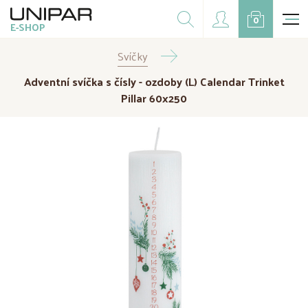
Dárkové balíčky
0
E-SHOP
Doplňky
Svíčky
CZK
EUR
Adventní svíčka s čísly - ozdoby (L) Calendar Trinket
Doprodej
Pillar 60x250
Na přání
Kampaně