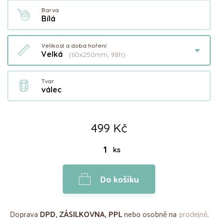
Barva
Bílá
Velikost a doba hoření
Velká
(60x250mm, 98h)
Tvar
válec
499 Kč
ks
Do košíku
Doprava
DPD, ZÁSILKOVNA, PPL
nebo osobně na
prodejně
.