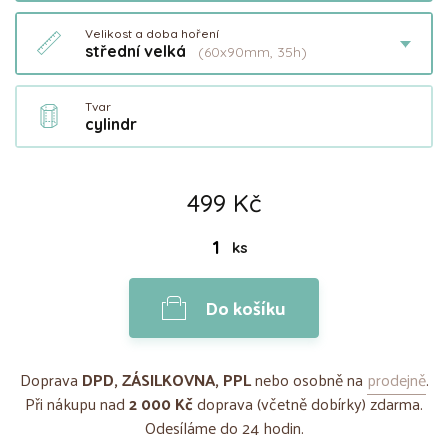
Velikost a doba hoření
střední velká
(60x90mm, 35h)
Tvar
cylindr
499 Kč
ks
Do košíku
Doprava
DPD, ZÁSILKOVNA, PPL
nebo osobně na
prodejně
.
Při nákupu nad
2 000 Kč
doprava (včetně dobírky) zdarma.
Odesíláme do 24 hodin.