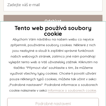
Tento web používá soubory
cookie
Přihlašte se k našemu newsletteru a buďte jako první informováni o
nejnovějších kolekcích svíček a aktualitách z rodinné firmy Unipar.
Abychom Vám návštěvu na našem webu co nejvíce
zpříjemnili, používáme soubory cookies. Některé z nich
jsou nezbytné a slouží k zajíštění správné funkčnosti
našich webových stránek, zatímco jiné nám pomáhají
vylepšit tento web a Váš uživatelský zážitek. Kliknutím na
© 2026 Unipar
tlačítko “Přijmout vše” souhlasíte s tím, že můžeme
využívat všechny typy cookies. Chcete-li povolit užívání
pouze některých typů cookies, můžete tak učinit v sekci
+420 571 651 531
„Podrobné nastavení“. Podrobné informace o souborech
eshop@unipar.cz
cookie naleznete v sekci
Informace o souborech cookie
.
Facebook
Podrobné nastavení