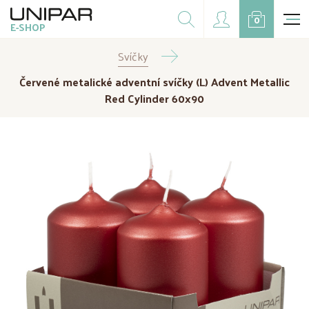
Dárkové balíčky
0
E-SHOP
Doplňky
Svíčky
CZK
EUR
Červené metalické adventní svíčky (L) Advent Metallic
Doprodej
Red Cylinder 60x90
Na přání
Kampaně