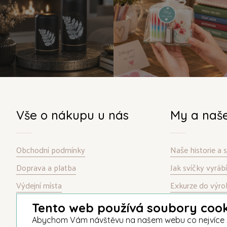
Vše o nákupu u nás
My a naš
Obchodní podmínky
Naše historie a
Doprava a platba
Jak svíčky vyrá
Výdejní místa
Exkurze do výro
Garance spokojenosti
Kontakt
Tento web používá soubory cook
Informace o souborech cookie
Abychom Vám návštěvu na našem webu co nejvíce zpří