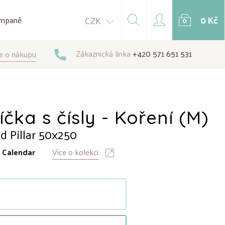
0 Kč
CZK
mpaně
0
Zákaznická linka
+420 571 651 531
e o nákupu
čka s čísly - Koření (M)
 Pillar 50x250
:
Calendar
Více o kolekci