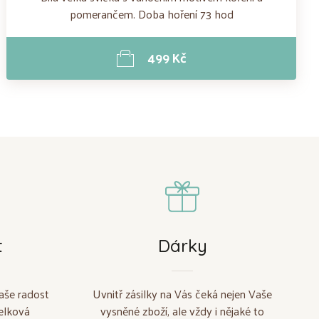
pomerančem. Doba hoření 73 hod
499 Kč
t
Dárky
aše radost
Uvnitř zásilky na Vás čeká nejen Vaše
elková
vysněné zboží, ale vždy i nějaké to