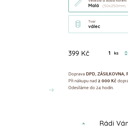
Velikost a doba hoření
Malá
(50x250mm, 
Tvar
válec
399 Kč
ks
Doprava
DPD, ZÁSILKOVNA, 
Při nákupu nad
2 000 Kč
dopra
Odesíláme do 24 hodin.
Rádi V