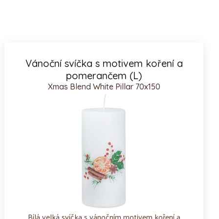
Vánoční svíčka s motivem koření a
pomerančem (L)
Xmas Blend White Pillar 70x150
Bílá velká svíčka s vánočním motivem koření a