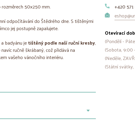
 rozměrech 50x250 mm.
+420 571 
eshop@uni
nní odpočítávání do Štědrého dne. S tištěnými
ímco jej postupně zapalujete.
Otevírací dob
(Pondělí - Páte
e a badyánu je
tištěný podle naší ruční kresby
,
(Sobota, 9:00 
e navíc ručně škrábaný, což přidává na
kem vašeho vánočního interiéru.
(Neděle, ZAVŘ
(Státní svátky,