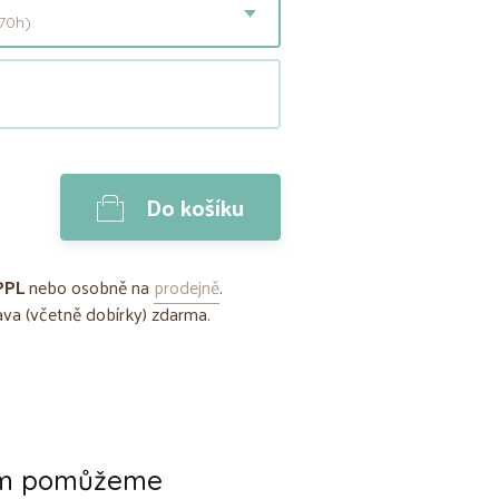
70h)
Do košíku
PPL
nebo osobně na
prodejně
.
va (včetně dobírky) zdarma.
ám pomůžeme