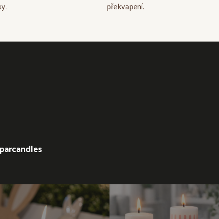
y.
překvapení.
parcandles