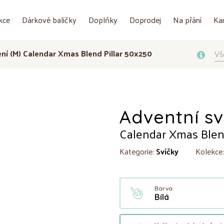
kce
Dárkové balíčky
Doplňky
Doprodej
Na přání
Ka
ření (M) Calendar Xmas Blend Pillar 50x250
Vš
Adventní sví
Calendar Xmas Blend
Kategorie:
Svíčky
Kolekce
Barva
Bílá