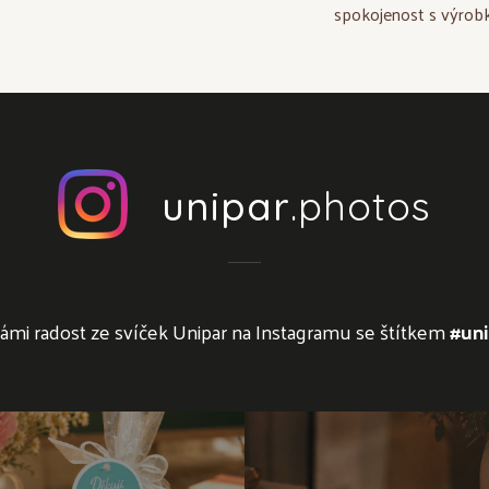
spokojenost s výrobk
unipar
.photos
námi radost ze svíček Unipar na Instagramu se štítkem
#uni