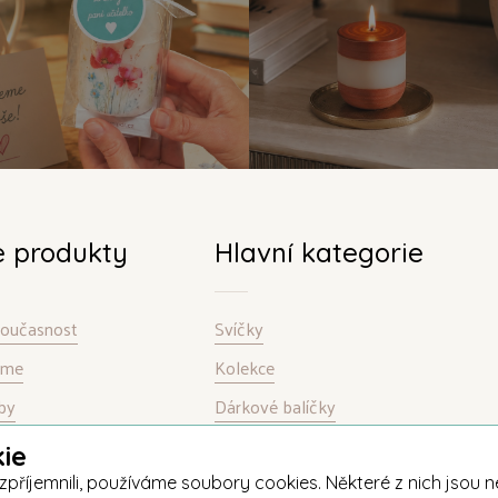
e produkty
Hlavní kategorie
 současnost
Svíčky
bíme
Kolekce
by
Dárkové balíčky
ie
jemnili, používáme soubory cookies. Některé z nich jsou nez