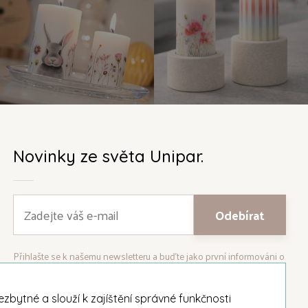
Novinky ze světa Unipar.
Přihlašte se k našemu newsletteru a buďte jako první informováni o
nejnovějších kolekcích svíček a aktualitách z rodinné firmy Unipar.
bytné a slouží k zajíštění správné funkčnosti