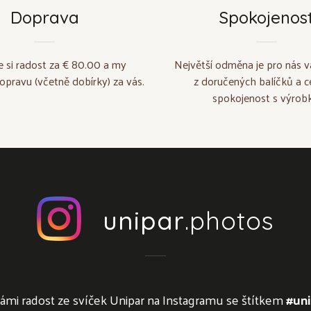
Doprava
Spokojenos
e si radost za € 80.00 a my
Největší odměna je pro nás v
opravu (včetně dobírky) za vás.
z doručených balíčků a c
spokojenost s výrobk
unipar
.photos
námi radost ze svíček Unipar na Instagramu se štítkem
#uni