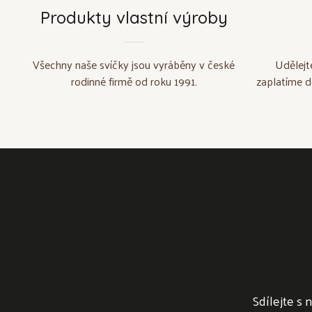
Produkty vlastní výroby
Všechny naše svíčky jsou vyráběny v české
Udělejt
rodinné firmě od roku 1991.
zaplatíme d
Sdílejte s 