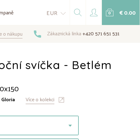
€ 0.00
EUR
mpaně
0
Zákaznická linka
+420 571 651 531
e o nákupu
ční svíčka - Betlém
 70x150
:
Gloria
Více o kolekci