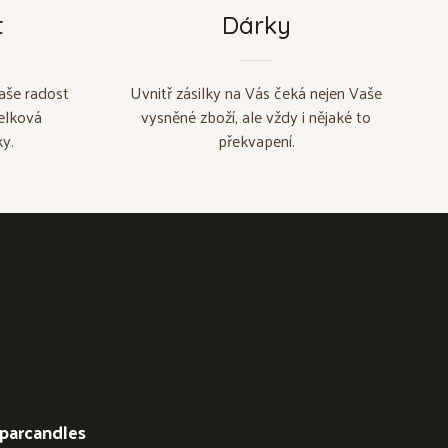
t
Dárky
aše radost
Uvnitř zásilky na Vás čeká nejen Vaše
elková
vysněné zboží, ale vždy i nějaké to
y.
překvapení.
parcandles