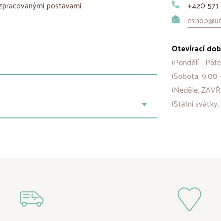
 zpracovanými postavami.
+420 571 
eshop@uni
Otevírací dob
(Pondělí - Páte
(Sobota, 9:00 
(Neděle, ZAVŘ
(Státní svátky,