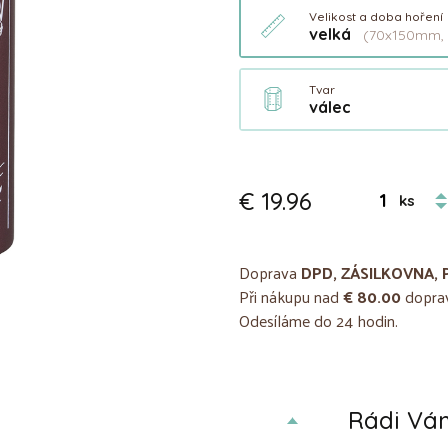
Velikost a doba hoření
velká
(70x150mm, 
Tvar
válec
€ 19.96
ks
Doprava
DPD, ZÁSILKOVNA, 
Při nákupu nad
€ 80.00
doprav
Odesíláme do 24 hodin.
Rádi V