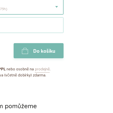
73h)
Do košíku
PPL
nebo osobně na
prodejně
.
a (včetně dobírky) zdarma.
ám pomůžeme