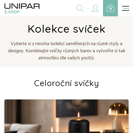
Dárkové balíčky
0
E-SHOP
Doplňky
CZK
EUR
Kolekce svíček
Doprodej
Vyberte si z mnoha kolekcí zaměřených na různé styly a
designy. Kombinujte svíčky různých barev a vytvořte si tak
Na přání
atmosféru dle vašich pocitů.
Kampaně
Celoroční svíčky