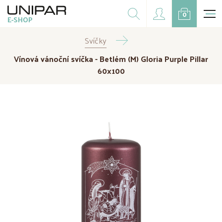
Dárkové balíčky
0
E-SHOP
Doplňky
Svíčky
CZK
EUR
Vínová vánoční svíčka - Betlém (M) Gloria Purple Pillar
Doprodej
60x100
Na přání
Kampaně