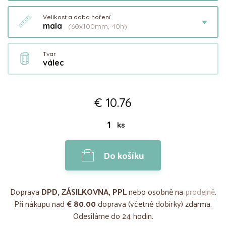
Velikost a doba hoření
mala
(60x100mm, 40h)
Tvar
válec
€ 10.76
ks
Do košíku
Doprava
DPD, ZÁSILKOVNA, PPL
nebo osobně na
prodejně
.
Při nákupu nad
€ 80.00
doprava (včetně dobírky) zdarma.
Odesíláme do 24 hodin.