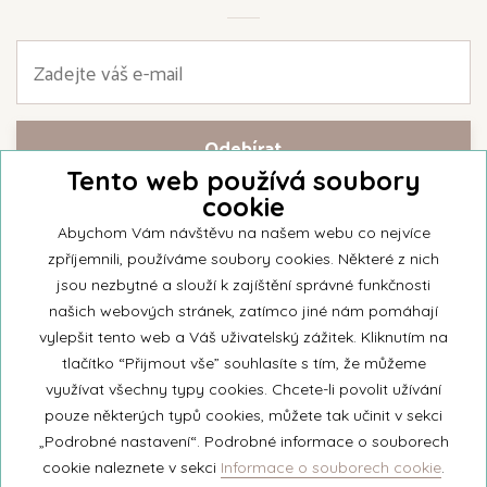
Tento web používá soubory
cookie
Přihlašte se k našemu newsletteru a buďte jako první informováni o
nejnovějších kolekcích svíček a aktualitách z rodinné firmy Unipar.
Abychom Vám návštěvu na našem webu co nejvíce
zpříjemnili, používáme soubory cookies. Některé z nich
jsou nezbytné a slouží k zajíštění správné funkčnosti
našich webových stránek, zatímco jiné nám pomáhají
vylepšit tento web a Váš uživatelský zážitek. Kliknutím na
© 2026 Unipar
tlačítko “Přijmout vše” souhlasíte s tím, že můžeme
využívat všechny typy cookies. Chcete-li povolit užívání
pouze některých typů cookies, můžete tak učinit v sekci
+420 571 651 531
„Podrobné nastavení“. Podrobné informace o souborech
eshop@unipar.cz
cookie naleznete v sekci
Informace o souborech cookie
.