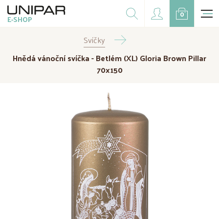
Dárkové balíčky
0
E-SHOP
Doplňky
Svíčky
CZK
EUR
Hnědá vánoční svíčka - Betlém (XL) Gloria Brown Pillar
Doprodej
70x150
Na přání
Kampaně