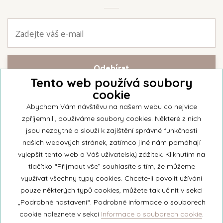
Tento web používá soubory
cookie
Přihlašte se k našemu newsletteru a buďte jako první informováni o
nejnovějších kolekcích svíček a aktualitách z rodinné firmy Unipar.
Abychom Vám návštěvu na našem webu co nejvíce
zpříjemnili, používáme soubory cookies. Některé z nich
jsou nezbytné a slouží k zajíštění správné funkčnosti
našich webových stránek, zatímco jiné nám pomáhají
vylepšit tento web a Váš uživatelský zážitek. Kliknutím na
© 2026 Unipar
tlačítko “Přijmout vše” souhlasíte s tím, že můžeme
využívat všechny typy cookies. Chcete-li povolit užívání
pouze některých typů cookies, můžete tak učinit v sekci
+420 571 651 531
„Podrobné nastavení“. Podrobné informace o souborech
eshop@unipar.cz
cookie naleznete v sekci
Informace o souborech cookie
.