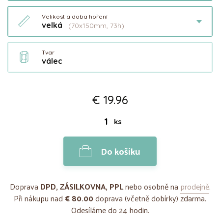
Velikost a doba hoření
velká
(70x150mm, 73h)
Tvar
válec
€ 19.96
ks
Do košíku
Doprava
DPD, ZÁSILKOVNA, PPL
nebo osobně na
prodejně
.
Při nákupu nad
€ 80.00
doprava (včetně dobírky) zdarma.
Odesíláme do 24 hodin.