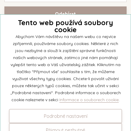
Tento web používá soubory
cookie
Přihlašte se k našemu newsletteru a buďte jako první informováni o
nejnovějších kolekcích svíček a aktualitách z rodinné firmy Unipar.
Abychom Vám návštěvu na našem webu co nejvíce
zpříjemnili, používáme soubory cookies. Některé z nich
jsou nezbytné a slouží k zajíštění správné funkčnosti
našich webových stránek, zatímco jiné nám pomáhají
vylepšit tento web a Váš uživatelský zážitek. Kliknutím na
© 2026 Unipar
tlačítko “Přijmout vše” souhlasíte s tím, že můžeme
využívat všechny typy cookies. Chcete-li povolit užívání
pouze některých typů cookies, můžete tak učinit v sekci
+420 571 651 531
„Podrobné nastavení“. Podrobné informace o souborech
eshop@unipar.cz
cookie naleznete v sekci
Informace o souborech cookie
.
Facebook
Podrobné nastavení
Instagram
Přijmout nezbytné