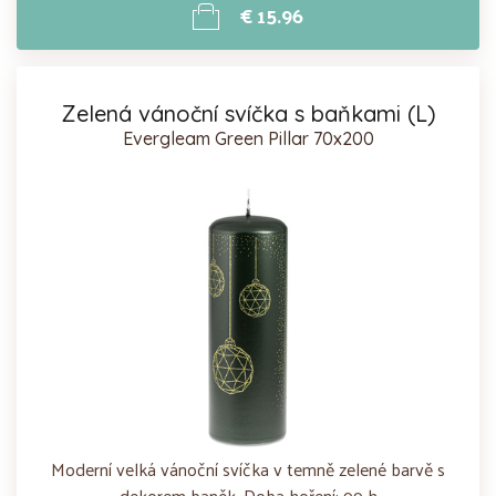
€ 15.96
Zelená vánoční svíčka s baňkami (L)
Evergleam Green Pillar 70x200
Moderní velká vánoční svíčka v temně zelené barvě s
dekorem baněk. Doba hoření: 99 h