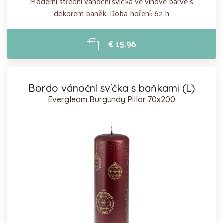
Moderní střední vánoční svíčka ve vínové barvě s
dekorem baněk. Doba hoření: 62 h
€ 15.96
Bordo vánoční svíčka s baňkami (L)
Evergleam Burgundy Pillar 70x200