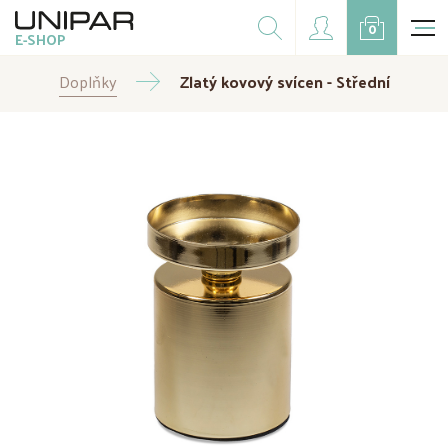
Dárkové balíčky
0
E-SHOP
Doplňky
Doplňky
CZK
Zlatý kovový svícen - Střední
EUR
Doprodej
Na přání
Kampaně