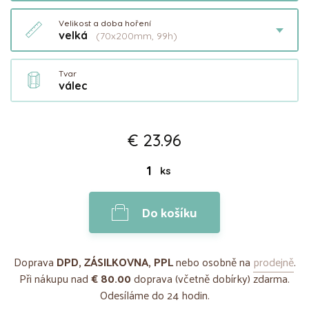
Velikost a doba hoření
velká
(70x200mm, 99h)
Tvar
válec
€ 23.96
ks
Do košíku
Doprava
DPD, ZÁSILKOVNA, PPL
nebo osobně na
prodejně
.
Při nákupu nad
€ 80.00
doprava (včetně dobírky) zdarma.
Odesíláme do 24 hodin.