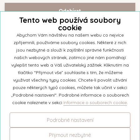
Tento web používá soubory
cookie
Přihlašte se k našemu newsletteru a buďte jako první informováni o
nejnovějších kolekcích svíček a aktualitách z rodinné firmy Unipar.
Abychom Vám návštěvu na našem webu co nejvíce
zpříjemnili, používáme soubory cookies. Některé z nich
jsou nezbytné a slouží k zajíštění správné funkčnosti
našich webových stránek, zatímco jiné nám pomáhají
vylepšit tento web a Váš uživatelský zážitek. Kliknutím na
© 2026 Unipar
tlačítko “Přijmout vše” souhlasíte s tím, že můžeme
využívat všechny typy cookies. Chcete-li povolit užívání
pouze některých typů cookies, můžete tak učinit v sekci
+420 571 651 531
„Podrobné nastavení“. Podrobné informace o souborech
eshop@unipar.cz
cookie naleznete v sekci
Informace o souborech cookie
.
Facebook
Podrobné nastavení
Instagram
Přijmout nezbytné