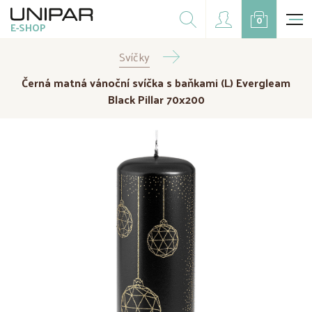
Dárkové balíčky
0
E-SHOP
Doplňky
Svíčky
CZK
EUR
Černá matná vánoční svíčka s baňkami (L) Evergleam
Doprodej
Black Pillar 70x200
Na přání
Kampaně