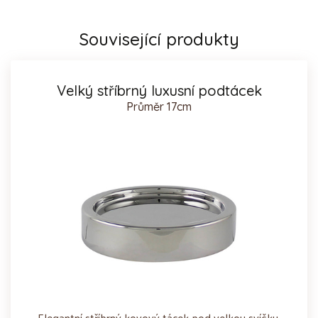
Související produkty
Velký stříbrný luxusní podtácek
Průměr 17cm
Elegantní stříbrný kovový tácek pod velkou svíčku.