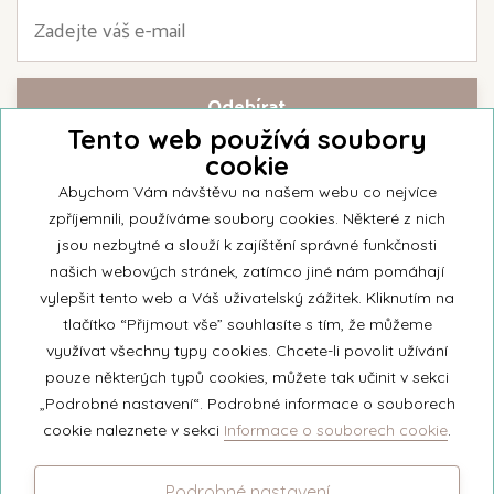
Tento web používá soubory
cookie
Přihlašte se k našemu newsletteru a buďte jako první informováni o
nejnovějších kolekcích svíček a aktualitách z rodinné firmy Unipar.
Abychom Vám návštěvu na našem webu co nejvíce
zpříjemnili, používáme soubory cookies. Některé z nich
jsou nezbytné a slouží k zajíštění správné funkčnosti
našich webových stránek, zatímco jiné nám pomáhají
vylepšit tento web a Váš uživatelský zážitek. Kliknutím na
© 2026 Unipar
tlačítko “Přijmout vše” souhlasíte s tím, že můžeme
využívat všechny typy cookies. Chcete-li povolit užívání
pouze některých typů cookies, můžete tak učinit v sekci
+420 571 651 531
„Podrobné nastavení“. Podrobné informace o souborech
eshop@unipar.cz
cookie naleznete v sekci
Informace o souborech cookie
.
Facebook
Podrobné nastavení