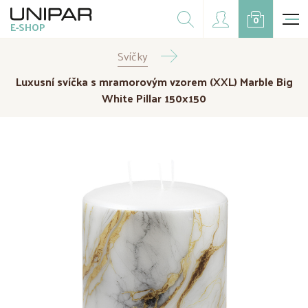
Dárkové balíčky
0
E-SHOP
Doplňky
Svíčky
CZK
EUR
Luxusní svíčka s mramorovým vzorem (XXL) Marble Big
Doprodej
White Pillar 150x150
Na přání
Kampaně