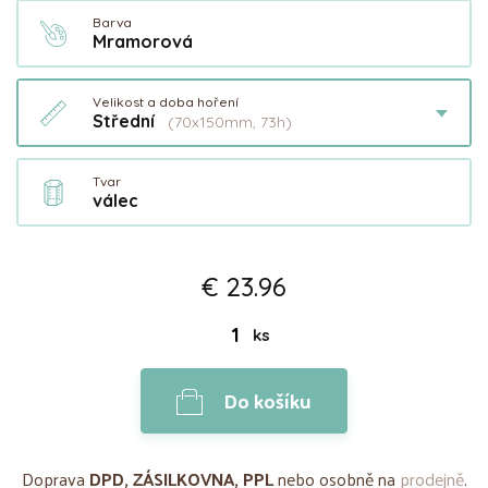
Barva
Mramorová
Velikost a doba hoření
Střední
(70x150mm, 73h)
Tvar
válec
€ 23.96
ks
Do košíku
Doprava
DPD, ZÁSILKOVNA, PPL
nebo osobně na
prodejně
.