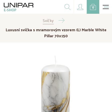
Dárkové balíčky
0
E-SHOP
Doplňky
Svíčky
CZK
EUR
Luxusní svíčka s mramorovým vzorem (L) Marble White
Doprodej
Pillar 70x150
Na přání
Kampaně