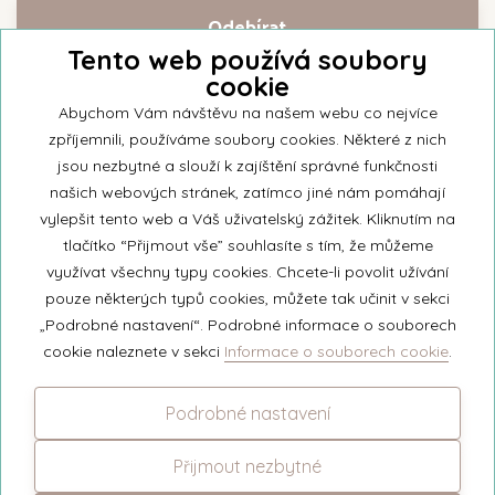
Tento web používá soubory
cookie
Přihlašte se k našemu newsletteru a buďte jako první informováni o
nejnovějších kolekcích svíček a aktualitách z rodinné firmy Unipar.
Abychom Vám návštěvu na našem webu co nejvíce
zpříjemnili, používáme soubory cookies. Některé z nich
jsou nezbytné a slouží k zajíštění správné funkčnosti
našich webových stránek, zatímco jiné nám pomáhají
vylepšit tento web a Váš uživatelský zážitek. Kliknutím na
© 2026 Unipar
tlačítko “Přijmout vše” souhlasíte s tím, že můžeme
využívat všechny typy cookies. Chcete-li povolit užívání
pouze některých typů cookies, můžete tak učinit v sekci
+420 571 651 531
„Podrobné nastavení“. Podrobné informace o souborech
eshop@unipar.cz
cookie naleznete v sekci
Informace o souborech cookie
.
Facebook
Podrobné nastavení
Instagram
Přijmout nezbytné