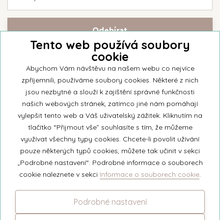
Tento web používá soubory
cookie
Přihlašte se k našemu newsletteru a buďte jako první informováni o
nejnovějších kolekcích svíček a aktualitách z rodinné firmy Unipar.
Abychom Vám návštěvu na našem webu co nejvíce
zpříjemnili, používáme soubory cookies. Některé z nich
jsou nezbytné a slouží k zajíštění správné funkčnosti
našich webových stránek, zatímco jiné nám pomáhají
vylepšit tento web a Váš uživatelský zážitek. Kliknutím na
© 2026 Unipar
tlačítko “Přijmout vše” souhlasíte s tím, že můžeme
využívat všechny typy cookies. Chcete-li povolit užívání
pouze některých typů cookies, můžete tak učinit v sekci
+420 571 651 531
„Podrobné nastavení“. Podrobné informace o souborech
eshop@unipar.cz
cookie naleznete v sekci
Informace o souborech cookie
.
Facebook
Podrobné nastavení
Instagram