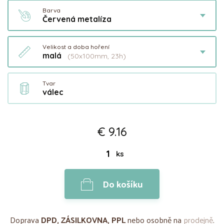
Barva
Červená metalíza
Velikost a doba hoření
malá
(50x100mm, 23h)
Tvar
válec
€ 9.16
ks
Do košíku
Doprava
DPD, ZÁSILKOVNA, PPL
nebo osobně na
prodejně
.