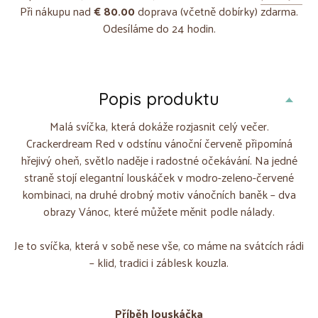
Při nákupu nad
€ 80.00
doprava (včetně dobírky) zdarma.
Odesíláme do 24 hodin.
Popis produktu
Malá svíčka, která dokáže rozjasnit celý večer.
Crackerdream Red v odstínu vánoční červeně připomíná
hřejivý oheň, světlo naděje i radostné očekávání. Na jedné
straně stojí elegantní louskáček v modro-zeleno-červené
kombinaci, na druhé drobný motiv vánočních baněk – dva
obrazy Vánoc, které můžete měnit podle nálady.
Je to svíčka, která v sobě nese vše, co máme na svátcích rádi
– klid, tradici i záblesk kouzla.
Příběh louskáčka