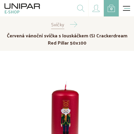
Dárkové balíčky
0
E-SHOP
Doplňky
Svíčky
CZK
EUR
Červená vánoční svíčka s louskáčkem (S) Crackerdream
Doprodej
Red Pillar 50x100
Na přání
Kampaně