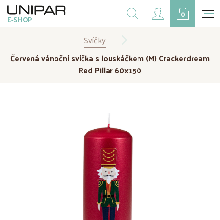
Dárkové balíčky
0
E-SHOP
Doplňky
Svíčky
CZK
EUR
Červená vánoční svíčka s louskáčkem (M) Crackerdream
Doprodej
Red Pillar 60x150
Na přání
Kampaně