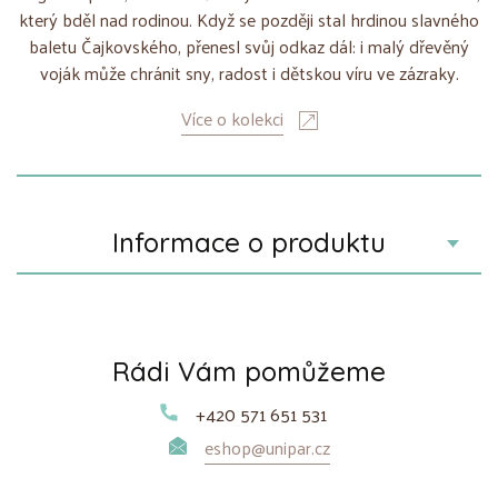
který bděl nad rodinou. Když se později stal hrdinou slavného
baletu Čajkovského, přenesl svůj odkaz dál: i malý dřevěný
voják může chránit sny, radost i dětskou víru ve zázraky.
Více o kolekci
Informace o produktu
Rádi Vám pomůžeme
+420 571 651 531
eshop@unipar.cz