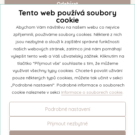
Tento web používá soubory
cookie
Přihlašte se k našemu newsletteru a buďte jako první informováni o
nejnovějších kolekcích svíček a aktualitách z rodinné firmy Unipar.
Abychom Vám návštěvu na našem webu co nejvíce
zpříjemnili, používáme soubory cookies. Některé z nich
jsou nezbytné a slouží k zajíštění správné funkčnosti
našich webových stránek, zatímco jiné nám pomáhají
vylepšit tento web a Váš uživatelský zážitek. Kliknutím na
© 2026 Unipar
tlačítko “Přijmout vše” souhlasíte s tím, že můžeme
využívat všechny typy cookies. Chcete-li povolit užívání
pouze některých typů cookies, můžete tak učinit v sekci
+420 571 651 531
„Podrobné nastavení“. Podrobné informace o souborech
eshop@unipar.cz
cookie naleznete v sekci
Informace o souborech cookie
.
Facebook
Podrobné nastavení
Instagram
Přijmout nezbytné