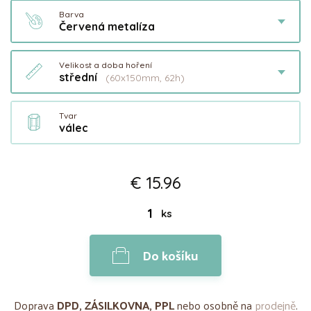
Barva
Červená metalíza
Velikost a doba hoření
střední
(60x150mm, 62h)
Tvar
válec
€ 15.96
ks
Do košíku
Doprava
DPD, ZÁSILKOVNA, PPL
nebo osobně na
prodejně
.