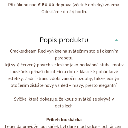
Při nákupu nad
€ 80.00
doprava (včetně dobírky) zdarma.
Odesíláme do 24 hodin.
Popis produktu
Crackerdream Red vynikne na svátečním stole i okenním
parapetu.
Její sytě červený povrch se leskne jako hedvábná stuha, motiv
louskáčka přináší do interiéru dotek klasické pohádkové
estetiky. Zadní stranu zdobí vánoční ozdoby, takže jediným
otočením získáte nový vzhled – hravý, přesto elegantní.
Svíčka, která dokazuje, že kouzlo svátků se skrývá v
detailech.
Příběh louskáčka
Legenda praví, že louskáček byl darem od srdce – ochráncem,