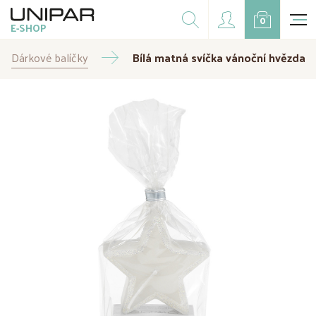
Dárkové balíčky
0
E-SHOP
Doplňky
Dárkové balíčky
CZK
Bílá matná svíčka vánoční hvězda
EUR
Doprodej
Na přání
Kampaně