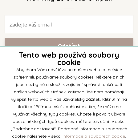
Tento web používá soubory
cookie
Přihlašte se k našemu newsletteru a buďte jako první informováni o
nejnovějších kolekcích svíček a aktualitách z rodinné firmy Unipar.
Abychom Vám návštěvu na našem webu co nejvíce
zpříjemnili, používáme soubory cookies. Některé z nich
jsou nezbytné a slouží k zajíštění správné funkčnosti
našich webových stránek, zatímco jiné nám pomáhají
vylepšit tento web a Váš uživatelský zážitek. Kliknutím na
© 2026 Unipar
tlačítko “Přijmout vše” souhlasíte s tím, že můžeme
využívat všechny typy cookies. Chcete-li povolit užívání
pouze některých typů cookies, můžete tak učinit v sekci
+420 571 651 531
„Podrobné nastavení“. Podrobné informace o souborech
eshop@unipar.cz
cookie naleznete v sekci
Informace o souborech cookie
.