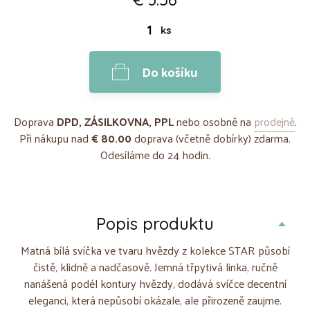
ks
Do košíku
Doprava
DPD, ZÁSILKOVNA, PPL
nebo osobně na
prodejně
.
Při nákupu nad
€ 80.00
doprava (včetně dobírky) zdarma.
Odesíláme do 24 hodin.
Popis produktu
Matná bílá svíčka ve tvaru hvězdy z kolekce STAR působí
čistě, klidně a nadčasově. Jemná třpytivá linka, ručně
nanášená podél kontury hvězdy, dodává svíčce decentní
eleganci, která nepůsobí okázale, ale přirozeně zaujme.