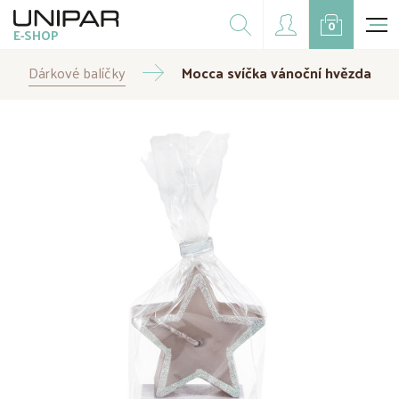
Dárkové balíčky
0
E-SHOP
Doplňky
Dárkové balíčky
CZK
Mocca svíčka vánoční hvězda
EUR
Doprodej
Na přání
Kampaně