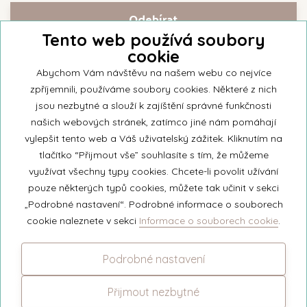
Tento web používá soubory
cookie
Přihlašte se k našemu newsletteru a buďte jako první informováni o
nejnovějších kolekcích svíček a aktualitách z rodinné firmy Unipar.
Abychom Vám návštěvu na našem webu co nejvíce
zpříjemnili, používáme soubory cookies. Některé z nich
jsou nezbytné a slouží k zajíštění správné funkčnosti
našich webových stránek, zatímco jiné nám pomáhají
vylepšit tento web a Váš uživatelský zážitek. Kliknutím na
© 2026 Unipar
tlačítko “Přijmout vše” souhlasíte s tím, že můžeme
využívat všechny typy cookies. Chcete-li povolit užívání
pouze některých typů cookies, můžete tak učinit v sekci
+420 571 651 531
„Podrobné nastavení“. Podrobné informace o souborech
eshop@unipar.cz
cookie naleznete v sekci
Informace o souborech cookie
.
Facebook
Podrobné nastavení
Instagram
Přijmout nezbytné