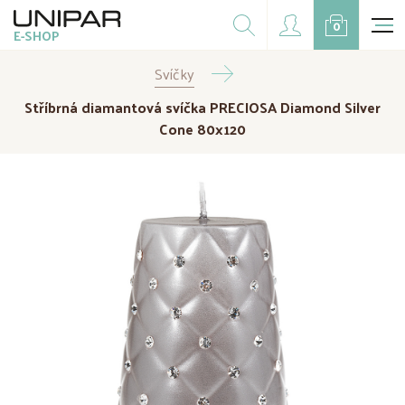
Dárkové balíčky
0
E-SHOP
Doplňky
Svíčky
CZK
EUR
Stříbrná diamantová svíčka PRECIOSA Diamond Silver
Doprodej
Cone 80x120
Na přání
Kampaně