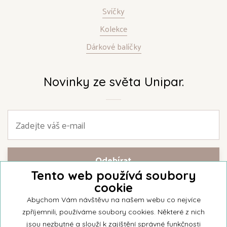
Svíčky
Kolekce
Dárkové balíčky
Novinky ze světa Unipar.
Tento web používá soubory
cookie
Přihlašte se k našemu newsletteru a buďte jako první informováni o
nejnovějších kolekcích svíček a aktualitách z rodinné firmy Unipar.
Abychom Vám návštěvu na našem webu co nejvíce
zpříjemnili, používáme soubory cookies. Některé z nich
jsou nezbytné a slouží k zajíštění správné funkčnosti