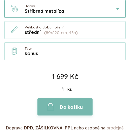
Barva
Stříbrná metalíza
Velikost a doba hoření
střední
(80x120mm, 48h)
Tvar
konus
1 699 Kč
ks
Do košíku
Doprava
DPD, ZÁSILKOVNA, PPL
nebo osobně na
prodejně
.