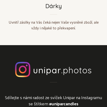
Dárky
Uvnitř zásilky na Vás čeká nejen Vaše vysněné zboží, ale
vždy i nějaké to překvapení.
unipar
.photos
Sdílejte s námi radost ze svíček Unipar na Instagramu
se štítkem
#uniparcandles