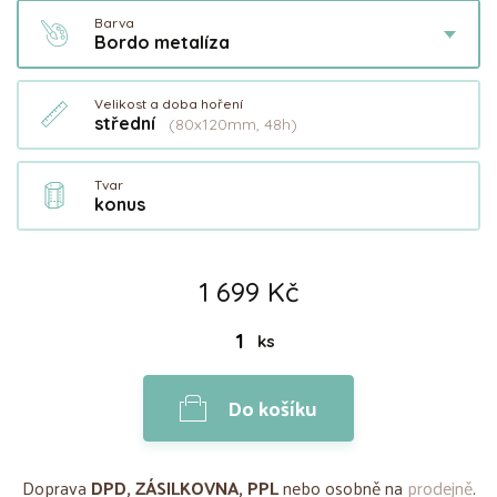
Barva
Bordo metalíza
Velikost a doba hoření
střední
(80x120mm, 48h)
Tvar
konus
1 699 Kč
ks
Do košíku
Doprava
DPD, ZÁSILKOVNA, PPL
nebo osobně na
prodejně
.