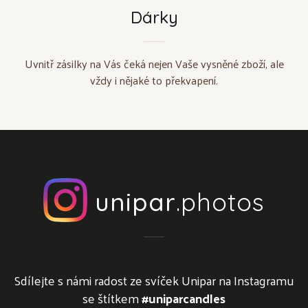
Dárky
Uvnitř zásilky na Vás čeká nejen Vaše vysněné zboží, ale
vždy i nějaké to překvapení.
unipar
.photos
Sdílejte s námi radost ze svíček Unipar na Instagramu
se štítkem
#uniparcandles