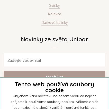
Svíčky
Kolekce
Dárkové balíčky
Novinky ze světa Unipar.
Tento web používá soubory
cookie
Přihlašte se k našemu newsletteru a buďte jako první informováni o
nejnovějších kolekcích svíček a aktualitách z rodinné firmy Unipar.
Abychom Vám návštěvu na našem webu co nejvíce
zpříjemnili, používáme soubory cookies. Některé z nich
jsou nezbytné a slouží k zajíštění správné funkčnosti