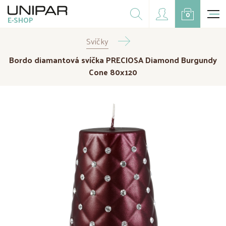
Dárkové balíčky
0
E-SHOP
Doplňky
Svíčky
CZK
EUR
Bordo diamantová svíčka PRECIOSA Diamond Burgundy
Doprodej
Cone 80x120
Na přání
Kampaně