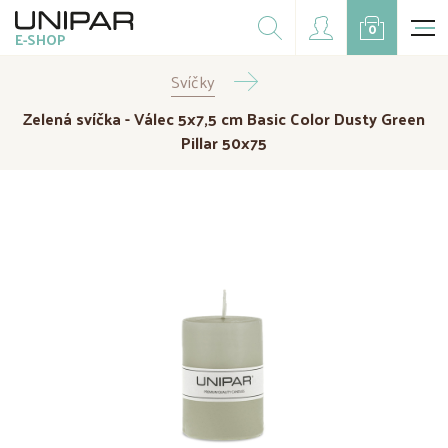
Dárkové balíčky
0
E-SHOP
Doplňky
Svíčky
CZK
EUR
Zelená svíčka - Válec 5x7,5 cm Basic Color Dusty Green
Doprodej
Pillar 50x75
Na přání
Kampaně