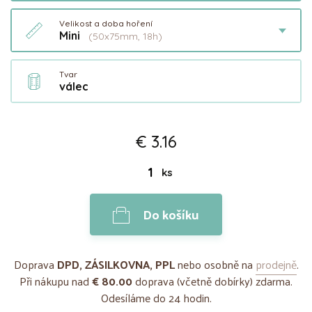
Velikost a doba hoření
Mini
(50x75mm, 18h)
Tvar
válec
€ 3.16
ks
Do košíku
Doprava
DPD, ZÁSILKOVNA, PPL
nebo osobně na
prodejně
.
Při nákupu nad
€ 80.00
doprava (včetně dobírky) zdarma.
Odesíláme do 24 hodin.