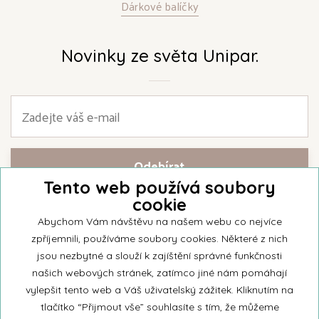
Dárkové balíčky
Novinky ze světa Unipar.
Tento web používá soubory
cookie
Přihlašte se k našemu newsletteru a buďte jako první informováni o
nejnovějších kolekcích svíček a aktualitách z rodinné firmy Unipar.
Abychom Vám návštěvu na našem webu co nejvíce
zpříjemnili, používáme soubory cookies. Některé z nich
jsou nezbytné a slouží k zajíštění správné funkčnosti
našich webových stránek, zatímco jiné nám pomáhají
vylepšit tento web a Váš uživatelský zážitek. Kliknutím na
© 2026 Unipar
tlačítko “Přijmout vše” souhlasíte s tím, že můžeme