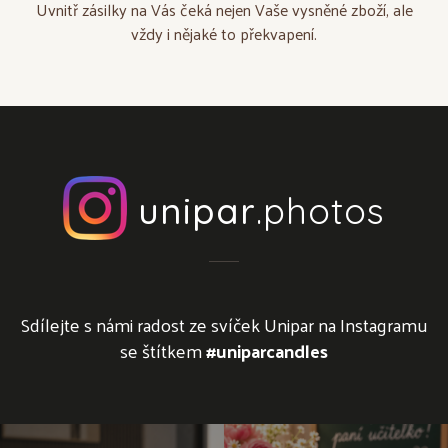
Uvnitř zásilky na Vás čeká nejen Vaše vysněné zboží, ale
vždy i nějaké to překvapení.
unipar
.photos
Sdílejte s námi radost ze svíček Unipar na Instagramu
se štítkem
#uniparcandles