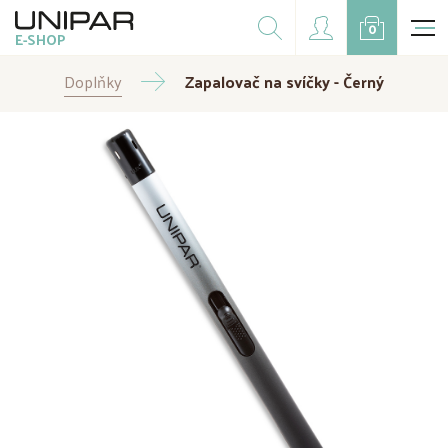
Dárkové balíčky
0
E-SHOP
Doplňky
Doplňky
CZK
Zapalovač na svíčky - Černý
EUR
Doprodej
Na přání
Kampaně