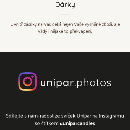
Dárky
Uvnitř zásilky na Vás čeká nejen Vaše vysněné zboží, ale
vždy i nějaké to překvapení.
unipar
.photos
Sdílejte s námi radost ze svíček Unipar na Instagramu
se štítkem
#uniparcandles