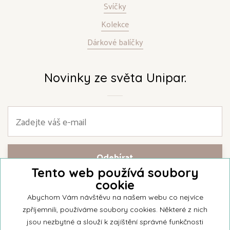
Svíčky
Kolekce
Dárkové balíčky
Novinky ze světa Unipar.
Tento web používá soubory
cookie
Přihlašte se k našemu newsletteru a buďte jako první informováni o
nejnovějších kolekcích svíček a aktualitách z rodinné firmy Unipar.
Abychom Vám návštěvu na našem webu co nejvíce
zpříjemnili, používáme soubory cookies. Některé z nich
jsou nezbytné a slouží k zajíštění správné funkčnosti