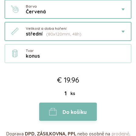
Barva
Červená
Velikost a doba hoření
střední
(80x120mm, 48h)
Tvar
konus
€ 19.96
ks
Do košíku
Doprava
DPD, ZÁSILKOVNA, PPL
nebo osobně na
prodejně
.