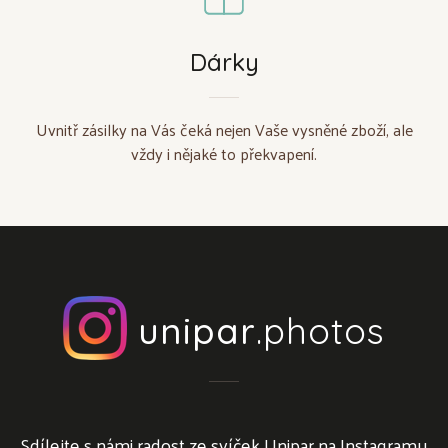
Dárky
Uvnitř zásilky na Vás čeká nejen Vaše vysněné zboží, ale
vždy i nějaké to překvapení.
unipar
.photos
Sdílejte s námi radost ze svíček Unipar na Instagramu