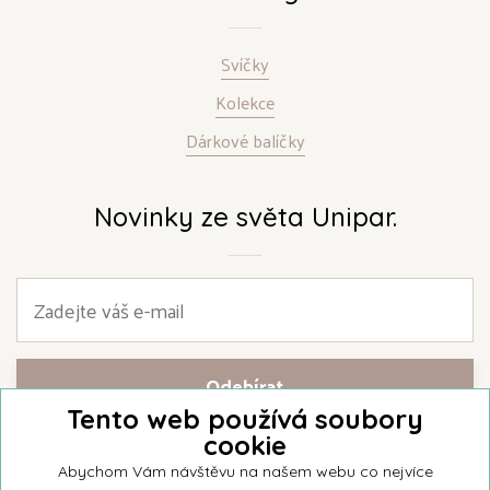
Svíčky
Kolekce
Dárkové balíčky
Novinky ze světa Unipar.
Tento web používá soubory
cookie
Přihlašte se k našemu newsletteru a buďte jako první informováni o
nejnovějších kolekcích svíček a aktualitách z rodinné firmy Unipar.
Abychom Vám návštěvu na našem webu co nejvíce