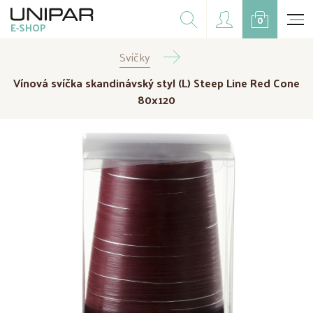
Dárkové balíčky
0
E-SHOP
Doplňky
Svíčky
CZK
EUR
Vínová svíčka skandinávský styl (L) Steep Line Red Cone
Doprodej
80x120
Na přání
Kampaně