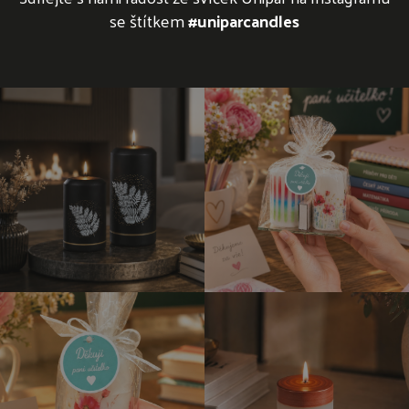
se štítkem
#uniparcandles