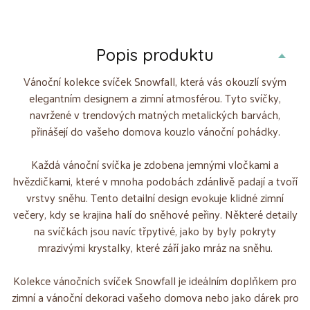
Popis produktu
Vánoční kolekce svíček Snowfall, která vás okouzlí svým
elegantním designem a zimní atmosférou. Tyto svíčky,
navržené v trendových matných metalických barvách,
přinášejí do vašeho domova kouzlo vánoční pohádky.
Každá vánoční svíčka je zdobena jemnými vločkami a
hvězdičkami, které v mnoha podobách zdánlivě padají a tvoří
vrstvy sněhu. Tento detailní design evokuje klidné zimní
večery, kdy se krajina halí do sněhové peřiny. Některé detaily
na svíčkách jsou navíc třpytivé, jako by byly pokryty
mrazivými krystalky, které září jako mráz na sněhu.
Kolekce vánočních svíček Snowfall je ideálním doplňkem pro
zimní a vánoční dekoraci vašeho domova nebo jako dárek pro