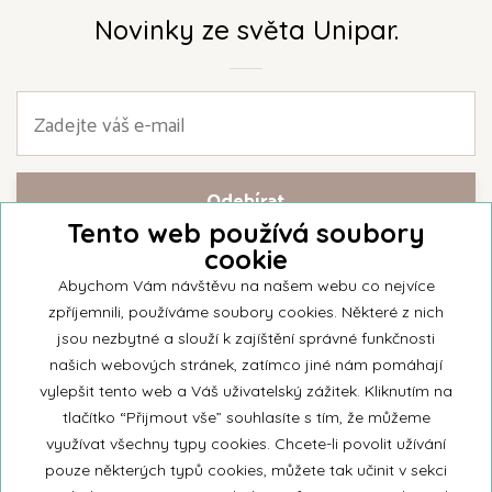
Novinky ze světa Unipar.
Tento web používá soubory
cookie
Přihlašte se k našemu newsletteru a buďte jako první informováni o
nejnovějších kolekcích svíček a aktualitách z rodinné firmy Unipar.
Abychom Vám návštěvu na našem webu co nejvíce
zpříjemnili, používáme soubory cookies. Některé z nich
jsou nezbytné a slouží k zajíštění správné funkčnosti
našich webových stránek, zatímco jiné nám pomáhají
vylepšit tento web a Váš uživatelský zážitek. Kliknutím na
© 2026 Unipar
tlačítko “Přijmout vše” souhlasíte s tím, že můžeme
využívat všechny typy cookies. Chcete-li povolit užívání
pouze některých typů cookies, můžete tak učinit v sekci
+420 571 651 531