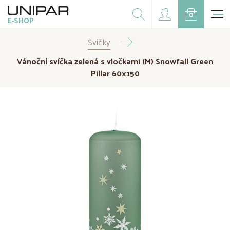
Dárkové balíčky
0
E-SHOP
Doplňky
Svíčky
CZK
EUR
Vánoční svíčka zelená s vločkami (M) Snowfall Green
Doprodej
Pillar 60x150
Na přání
Kampaně