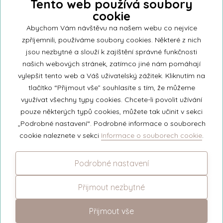
Tento web používá soubory
cookie
Přihlašte se k našemu newsletteru a buďte jako první informováni o
nejnovějších kolekcích svíček a aktualitách z rodinné firmy Unipar.
Abychom Vám návštěvu na našem webu co nejvíce
zpříjemnili, používáme soubory cookies. Některé z nich
jsou nezbytné a slouží k zajíštění správné funkčnosti
našich webových stránek, zatímco jiné nám pomáhají
vylepšit tento web a Váš uživatelský zážitek. Kliknutím na
© 2026 Unipar
tlačítko “Přijmout vše” souhlasíte s tím, že můžeme
využívat všechny typy cookies. Chcete-li povolit užívání
pouze některých typů cookies, můžete tak učinit v sekci
+420 571 651 531
„Podrobné nastavení“. Podrobné informace o souborech
eshop@unipar.cz
cookie naleznete v sekci
Informace o souborech cookie
.
Facebook
Podrobné nastavení
Instagram
Přijmout nezbytné
Přijmout vše
Změnit nastavení cookies