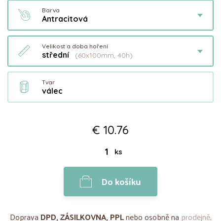
Barva
Antracitová
Velikost a doba hoření
střední
(60x100mm, 40h)
Tvar
válec
€ 10.76
ks
Do košíku
Doprava
DPD, ZÁSILKOVNA, PPL
nebo osobně na
prodejně
.