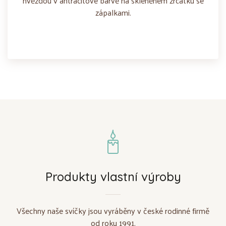
hvězdou v antracitové barvě na skleněném zrcátku se
zápalkami.
Produkty vlastní výroby
Všechny naše svíčky jsou vyráběny v české rodinné firmě
od roku 1991.