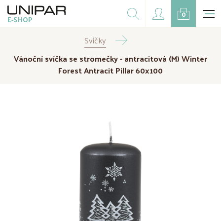
Dárkové balíčky
0
E-SHOP
Doplňky
Svíčky
CZK
EUR
Vánoční svíčka se stromečky - antracitová (M) Winter
Doprodej
Forest Antracit Pillar 60x100
Na přání
Kampaně