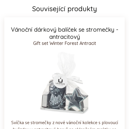
Související produkty
Vánoční dárkový balíček se stromečky -
antracitový
Gift set Winter Forest Antracit
Svíčka se stromečky z nové vánoční kolekce s plovoucí