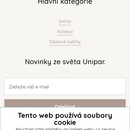
Hlavní kategorie
Svíčky
Kolekce
Dárkové balíčky
Novinky ze světa Unipar.
Tento web používá soubory
cookie
Přihlašte se k našemu newsletteru a buďte jako první informováni o
nejnovějších kolekcích svíček a aktualitách z rodinné firmy Unipar.
Abychom Vám návštěvu na našem webu co nejvíce