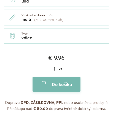
Bílá
Velikost a doba hoření
malá
(60x100mm, 40h)
Tvar
válec
€ 9.96
ks
Do košíku
Doprava
DPD, ZÁSILKOVNA, PPL
nebo osobně na
prodejně
.
Při nákupu nad
€ 80.00
doprava (včetně dobírky) zdarma.