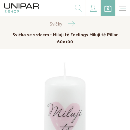
Dárkové balíčky
0
E-SHOP
Doplňky
Svíčky
CZK
EUR
Svíčka se srdcem - Miluji tě Feelings Miluji tě Pillar
Doprodej
60x100
Na přání
Kampaně