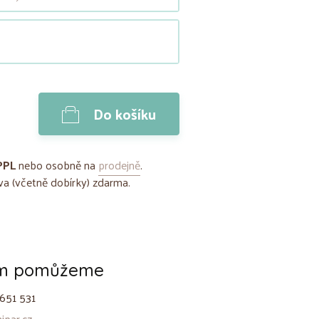
Do košíku
PPL
nebo osobně na
prodejně
.
a (včetně dobírky) zdarma.
ám pomůžeme
651 531
par.cz