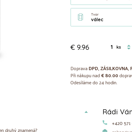
Tvar
válec
€ 9.96
ks
Doprava
DPD, ZÁSILKOVNA, 
Při nákupu nad
€ 80.00
doprav
Odesíláme do 24 hodin.
Rádi V
+420 571 
s ten druhý znamená?
eshop@uni