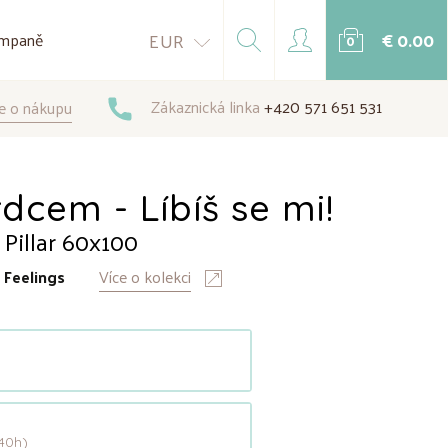
€ 0.00
EUR
mpaně
0
Zákaznická linka
+420 571 651 531
e o nákupu
rdcem - Líbíš se mi!
 Pillar 60x100
:
Feelings
Více o kolekci
40h)