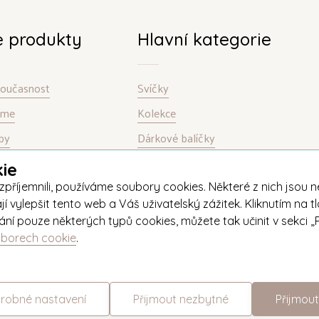
e produkty
Hlavní kategorie
 současnost
Svíčky
bíme
Kolekce
by
Dárkové balíčky
ie
jemnili, používáme soubory cookies. Některé z nich jsou nez
ylepšit tento web a Váš uživatelský zážitek. Kliknutím na tl
ívání pouze některých typů cookies, můžete tak učinit v sekc
uborech cookie
.
+420 571 651 531
eshop@unipar.cz
robné nastavení
Přijmout nezbytné
Přijmout
Změnit nastavení cookies