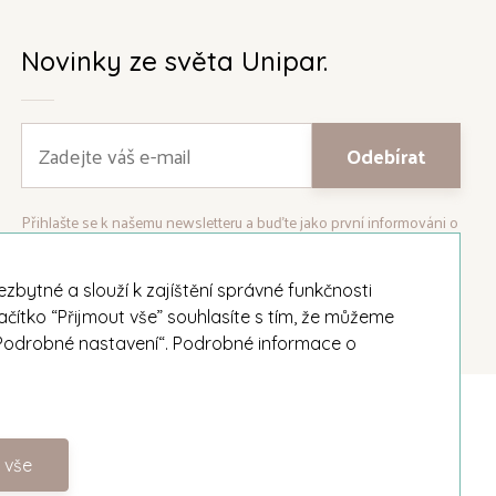
Novinky ze světa Unipar.
Přihlašte se k našemu newsletteru a buďte jako první informováni o
nejnovějších kolekcích svíček a aktualitách z rodinné firmy Unipar.
bytné a slouží k zajíštění správné funkčnosti
ačítko “Přijmout vše” souhlasíte s tím, že můžeme
i „Podrobné nastavení“. Podrobné informace o
Facebook
Instagram
 vše