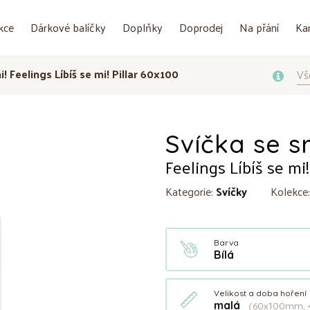
kce
Dárkové balíčky
Doplňky
Doprodej
Na přání
Ka
i! Feelings Líbíš se mi! Pillar 60x100
Vš
Svíčka se s
Feelings Líbíš se mi!
Kategorie:
Svíčky
Kolekce
Barva
Bílá
Velikost a doba hoření
malá
(60x100mm, 