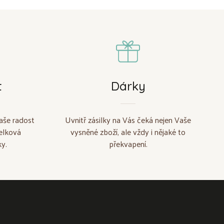
t
Dárky
aše radost
Uvnitř zásilky na Vás čeká nejen Vaše
elková
vysněné zboží, ale vždy i nějaké to
y.
překvapení.