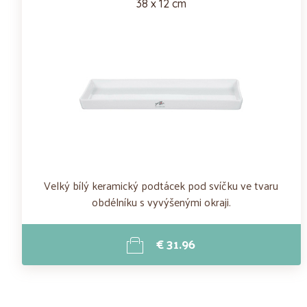
38 x 12 cm
Velký bílý keramický podtácek pod svíčku ve tvaru
obdélníku s vyvýšenými okraji.
€ 31.96