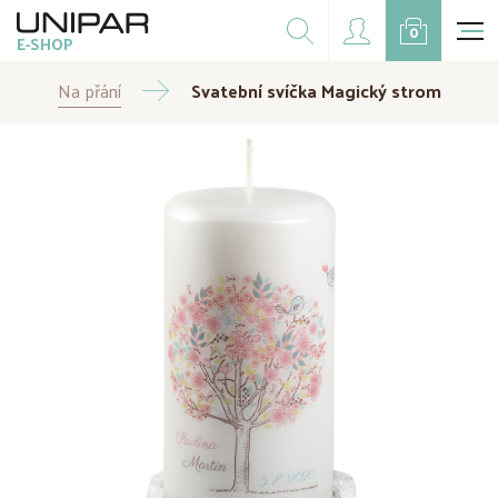
Dárkové balíčky
0
E-SHOP
Doplňky
Na přání
Svatební svíčka Magický strom
CZK
EUR
Doprodej
Na přání
Kampaně