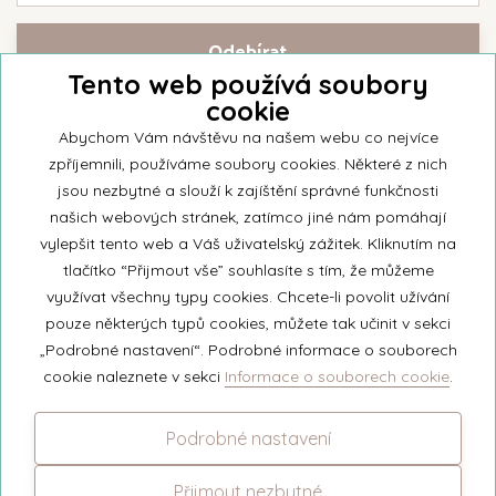
Tento web používá soubory
cookie
Přihlašte se k našemu newsletteru a buďte jako první informováni o
nejnovějších kolekcích svíček a aktualitách z rodinné firmy Unipar.
Abychom Vám návštěvu na našem webu co nejvíce
zpříjemnili, používáme soubory cookies. Některé z nich
jsou nezbytné a slouží k zajíštění správné funkčnosti
našich webových stránek, zatímco jiné nám pomáhají
vylepšit tento web a Váš uživatelský zážitek. Kliknutím na
© 2026 Unipar
tlačítko “Přijmout vše” souhlasíte s tím, že můžeme
využívat všechny typy cookies. Chcete-li povolit užívání
pouze některých typů cookies, můžete tak učinit v sekci
+420 571 651 531
„Podrobné nastavení“. Podrobné informace o souborech
eshop@unipar.cz
cookie naleznete v sekci
Informace o souborech cookie
.
Facebook
Podrobné nastavení
Instagram
Přijmout nezbytné