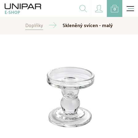
Dárkové balíčky
0
E-SHOP
Doplňky
Doplňky
CZK
Skleněný svícen - malý
EUR
Doprodej
Na přání
Kampaně