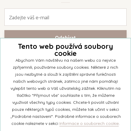
Tento web používá soubory
cookie
Přihlašte se k našemu newsletteru a buďte jako první informováni o
nejnovějších kolekcích svíček a aktualitách z rodinné firmy Unipar.
Abychom Vám návštěvu na našem webu co nejvíce
zpříjemnili, používáme soubory cookies. Některé z nich
jsou nezbytné a slouží k zajíštění správné funkčnosti
našich webových stránek, zatímco jiné nám pomáhají
vylepšit tento web a Váš uživatelský zážitek. Kliknutím na
© 2026 Unipar
tlačítko “Přijmout vše” souhlasíte s tím, že můžeme
využívat všechny typy cookies. Chcete-li povolit užívání
pouze některých typů cookies, můžete tak učinit v sekci
+420 571 651 531
„Podrobné nastavení“. Podrobné informace o souborech
eshop@unipar.cz
cookie naleznete v sekci
Informace o souborech cookie
.