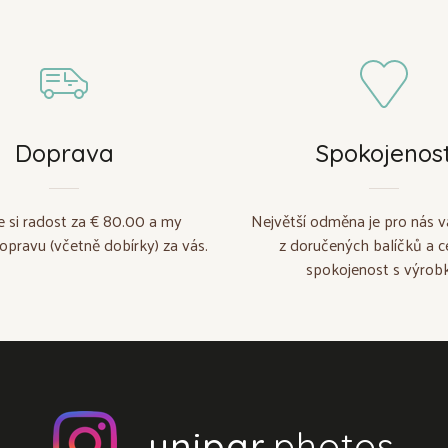
Doprava
Spokojenos
e si radost za € 80.00 a my
Největší odměna je pro nás v
opravu (včetně dobírky) za vás.
z doručených balíčků a c
spokojenost s výrobk
unipar
.photos