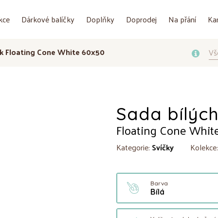
kce
Dárkové balíčky
Doplňky
Doprodej
Na přání
Ka
ek Floating Cone White 60x50
Vš
Sada bílých
Floating Cone Whit
Kategorie:
Svíčky
Kolekce
Barva
Bílá