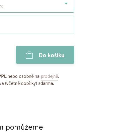
h)
Do košíku
PPL
nebo osobně na
prodejně
.
a (včetně dobírky) zdarma.
ám pomůžeme