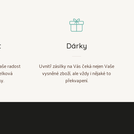
t
Dárky
aše radost
Uvnitř zásilky na Vás čeká nejen Vaše
elková
vysněné zboží, ale vždy i nějaké to
y.
překvapení.