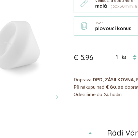
Velikost a doba hoření
malá
(60x50mm, 8
Tvar
plovoucí konus
€ 5.96
ks
Doprava
DPD, ZÁSILKOVNA, 
Při nákupu nad
€ 80.00
doprav
Odesíláme do 24 hodin.
Rádi V