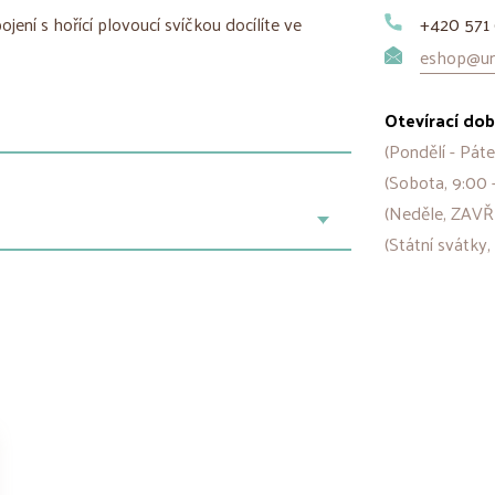
pojení s hořící plovoucí svíčkou docílíte ve
+420 571 
eshop@uni
Otevírací dob
(Pondělí - Páte
(Sobota, 9:00 
(Neděle, ZAVŘ
(Státní svátky,