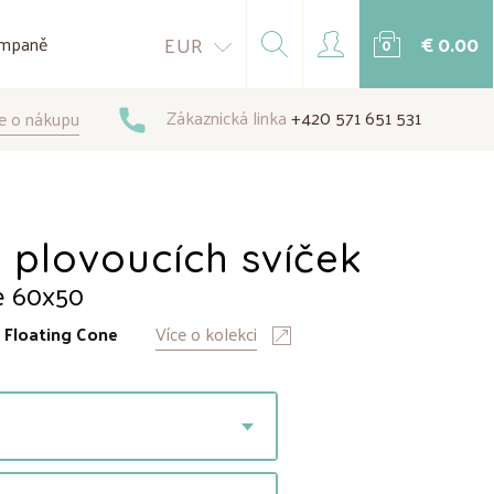
€ 0.00
EUR
mpaně
0
Zákaznická linka
+420 571 651 531
e o nákupu
 plovoucích svíček
e 60x50
:
Floating Cone
Více o kolekci