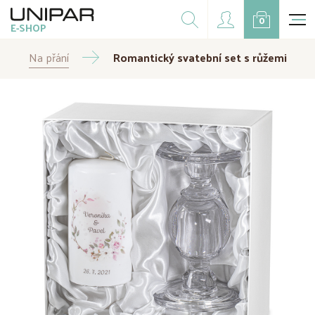
Dárkové balíčky
0
E-SHOP
Doplňky
Na přání
Romantický svatební set s růžemi
CZK
EUR
Doprodej
Na přání
Kampaně