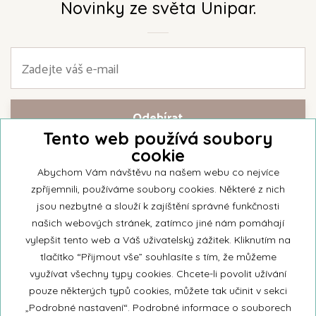
Novinky ze světa Unipar.
Tento web používá soubory
cookie
Přihlašte se k našemu newsletteru a buďte jako první informováni o
nejnovějších kolekcích svíček a aktualitách z rodinné firmy Unipar.
Abychom Vám návštěvu na našem webu co nejvíce
zpříjemnili, používáme soubory cookies. Některé z nich
jsou nezbytné a slouží k zajíštění správné funkčnosti
našich webových stránek, zatímco jiné nám pomáhají
vylepšit tento web a Váš uživatelský zážitek. Kliknutím na
© 2026 Unipar
tlačítko “Přijmout vše” souhlasíte s tím, že můžeme
využívat všechny typy cookies. Chcete-li povolit užívání
pouze některých typů cookies, můžete tak učinit v sekci
+420 571 651 531
„Podrobné nastavení“. Podrobné informace o souborech