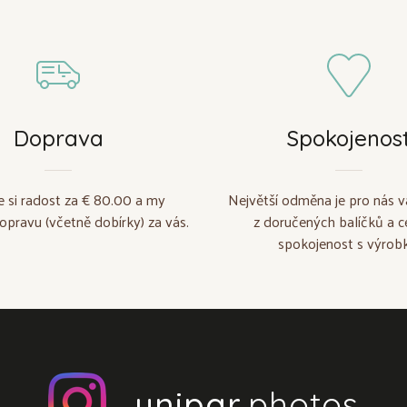
Doprava
Spokojenos
e si radost za € 80.00 a my
Největší odměna je pro nás v
opravu (včetně dobírky) za vás.
z doručených balíčků a c
spokojenost s výrobk
unipar
.photos