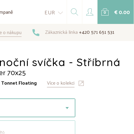
€ 0.00
EUR
mpaně
0
Zákaznická linka
+420 571 651 531
e o nákupu
noční svíčka - Stříbrná
ver 70x25
:
Tonnet Floating
Více o kolekci
h)