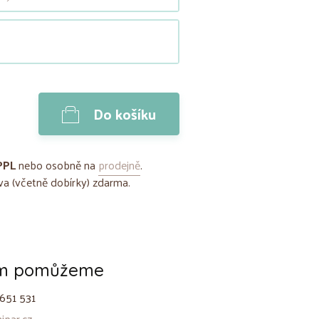
Do košíku
PPL
nebo osobně na
prodejně
.
a (včetně dobírky) zdarma.
ám pomůžeme
651 531
par.cz