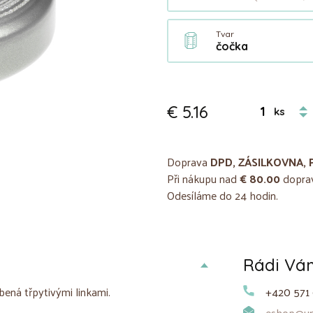
Tvar
čočka
€ 5.16
ks
Doprava
DPD, ZÁSILKOVNA, 
Při nákupu nad
€ 80.00
doprav
Odesíláme do 24 hodin.
Rádi V
obená třpytivými linkami.
+420 571 
eshop@uni