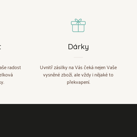
t
Dárky
aše radost
Uvnitř zásilky na Vás čeká nejen Vaše
elková
vysněné zboží, ale vždy i nějaké to
y.
překvapení.