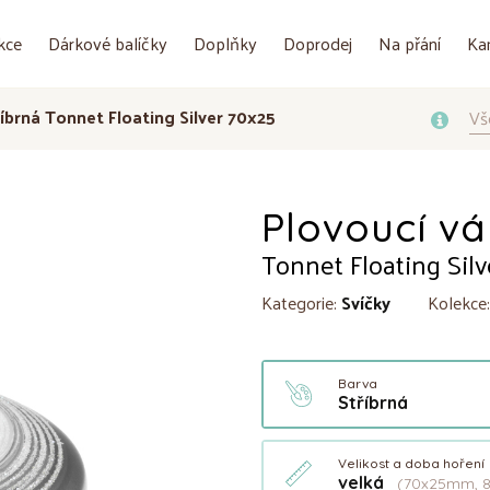
kce
Dárkové balíčky
Doplňky
Doprodej
Na přání
Ka
říbrná Tonnet Floating Silver 70x25
Vš
Plovoucí vá
Tonnet Floating Sil
Kategorie:
Svíčky
Kolekce
Barva
Stříbrná
Velikost a doba hoření
velká
(70x25mm, 8