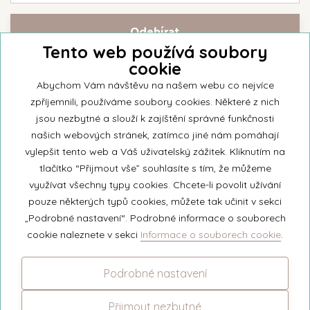
Tento web používá soubory
cookie
Přihlašte se k našemu newsletteru a buďte jako první informováni o
nejnovějších kolekcích svíček a aktualitách z rodinné firmy Unipar.
Abychom Vám návštěvu na našem webu co nejvíce
zpříjemnili, používáme soubory cookies. Některé z nich
jsou nezbytné a slouží k zajíštění správné funkčnosti
našich webových stránek, zatímco jiné nám pomáhají
vylepšit tento web a Váš uživatelský zážitek. Kliknutím na
© 2026 Unipar
tlačítko “Přijmout vše” souhlasíte s tím, že můžeme
využívat všechny typy cookies. Chcete-li povolit užívání
pouze některých typů cookies, můžete tak učinit v sekci
+420 571 651 531
„Podrobné nastavení“. Podrobné informace o souborech
eshop@unipar.cz
cookie naleznete v sekci
Informace o souborech cookie
.
Facebook
Podrobné nastavení
Instagram
Přijmout nezbytné