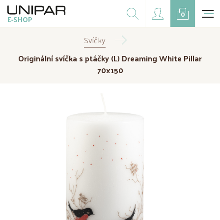
Dárkové balíčky
0
E-SHOP
Doplňky
Svíčky
CZK
EUR
Originální svíčka s ptáčky (L) Dreaming White Pillar
Doprodej
70x150
Na přání
Kampaně