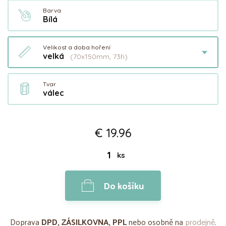
Barva
Bílá
Velikost a doba hoření
velká
(70x150mm, 73h)
Tvar
válec
€ 19.96
ks
Do košíku
Doprava
DPD, ZÁSILKOVNA, PPL
nebo osobně na
prodejně
.