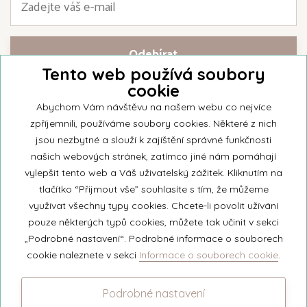
Tento web používá soubory
cookie
Přihlašte se k našemu newsletteru a buďte jako první informováni o
nejnovějších kolekcích svíček a aktualitách z rodinné firmy Unipar.
Abychom Vám návštěvu na našem webu co nejvíce
zpříjemnili, používáme soubory cookies. Některé z nich
jsou nezbytné a slouží k zajíštění správné funkčnosti
našich webových stránek, zatímco jiné nám pomáhají
vylepšit tento web a Váš uživatelský zážitek. Kliknutím na
© 2026 Unipar
tlačítko “Přijmout vše” souhlasíte s tím, že můžeme
využívat všechny typy cookies. Chcete-li povolit užívání
pouze některých typů cookies, můžete tak učinit v sekci
+420 571 651 531
„Podrobné nastavení“. Podrobné informace o souborech
eshop@unipar.cz
cookie naleznete v sekci
Informace o souborech cookie
.
Facebook
Podrobné nastavení