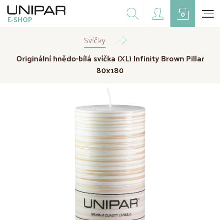
Dárkové balíčky
0
E-SHOP
Doplňky
Svíčky
CZK
EUR
Originální hnědo-bílá svíčka (XL) Infinity Brown Pillar
Doprodej
80x180
Na přání
Kampaně