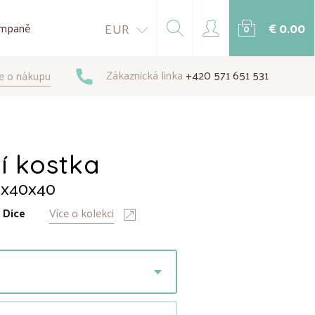
€ 0.00
EUR
mpaně
0
Zákaznická linka
+420 571 651 531
e o nákupu
í kostka
0x40x40
:
Dice
Více o kolekci