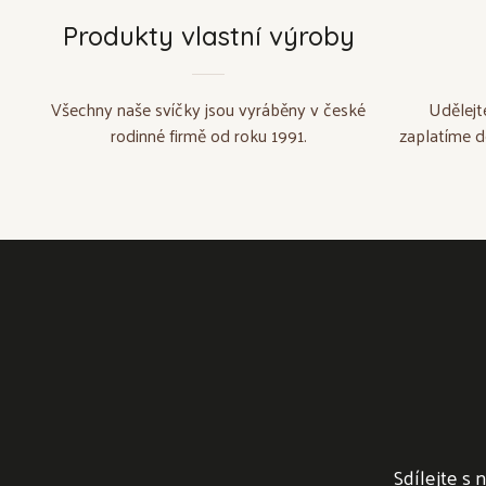
Produkty vlastní výroby
Všechny naše svíčky jsou vyráběny v české
Udělejt
rodinné firmě od roku 1991.
zaplatíme d
Sdílejte s 