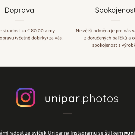
Doprava
Spokojenos
e si radost za € 80.00 a my
Největší odměna je pro nás v
opravu (včetně dobírky) za vás.
z doručených balíčků a c
spokojenost s výrobk
unipar
.photos
námi radost ze svíček Unipar na Instagramu se štítkem
#uni