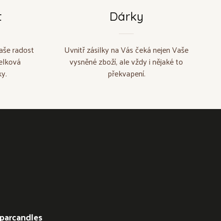
t
Dárky
aše radost
Uvnitř zásilky na Vás čeká nejen Vaše
elková
vysněné zboží, ale vždy i nějaké to
y.
překvapení.
parcandles