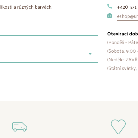
likosti a různých barvách.
+420 571 
eshop@uni
Otevírací dob
(Pondělí - Páte
(Sobota, 9:00 
(Neděle, ZAVŘ
(Státní svátky,