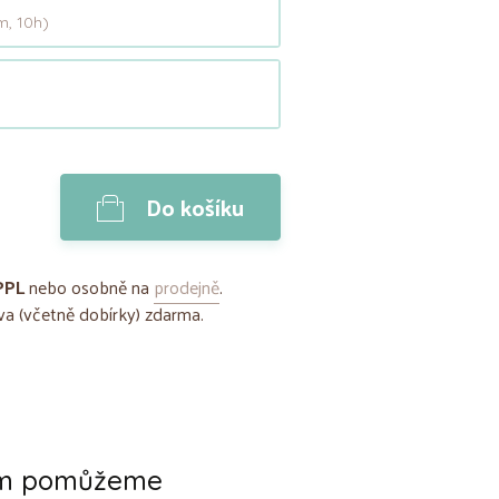
, 10h)
Do košíku
PPL
nebo osobně na
prodejně
.
a (včetně dobírky) zdarma.
ám pomůžeme