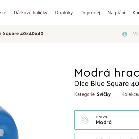
kce
Dárkové balíčky
Doplňky
Doprodej
Na přání
Ka
ue Square 40x40x40
Vš
Modrá hrac
Dice Blue Square 4
Kategorie:
Svíčky
Kolekce
Barva
Modrá