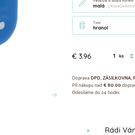
Velikost a doba hoření
malá
(40x40x40mm
Tvar
hranol
€ 3.96
ks
Doprava
DPD, ZÁSILKOVNA, 
Při nákupu nad
€ 80.00
doprav
Odesíláme do 24 hodin.
Rádi V