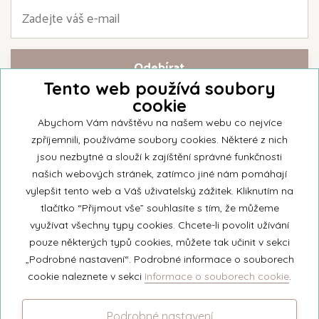
Tento web používá soubory
cookie
Přihlašte se k našemu newsletteru a buďte jako první informováni o
nejnovějších kolekcích svíček a aktualitách z rodinné firmy Unipar.
Abychom Vám návštěvu na našem webu co nejvíce
zpříjemnili, používáme soubory cookies. Některé z nich
jsou nezbytné a slouží k zajíštění správné funkčnosti
našich webových stránek, zatímco jiné nám pomáhají
vylepšit tento web a Váš uživatelský zážitek. Kliknutím na
© 2026 Unipar
tlačítko “Přijmout vše” souhlasíte s tím, že můžeme
využívat všechny typy cookies. Chcete-li povolit užívání
pouze některých typů cookies, můžete tak učinit v sekci
+420 571 651 531
„Podrobné nastavení“. Podrobné informace o souborech
eshop@unipar.cz
cookie naleznete v sekci
Informace o souborech cookie
.
Facebook
Podrobné nastavení