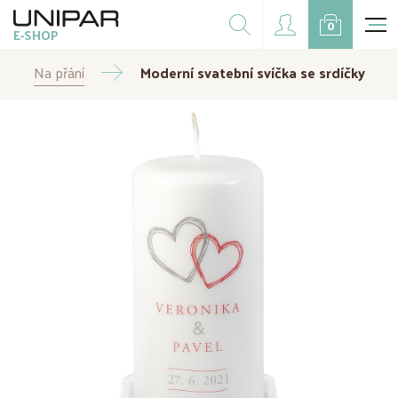
Dárkové balíčky
0
E-SHOP
Doplňky
Na přání
Moderní svatební svíčka se srdíčky
CZK
EUR
Doprodej
Na přání
Kampaně