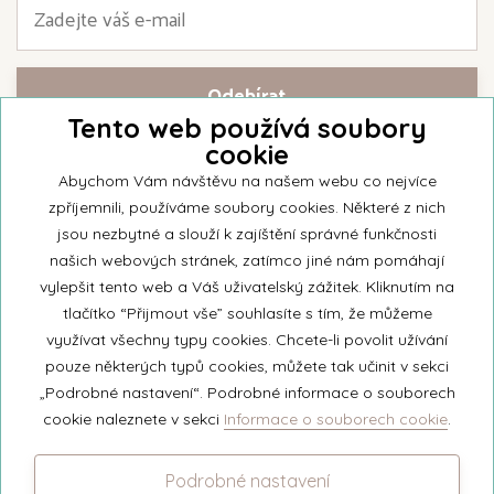
Tento web používá soubory
cookie
Přihlašte se k našemu newsletteru a buďte jako první informováni o
nejnovějších kolekcích svíček a aktualitách z rodinné firmy Unipar.
Abychom Vám návštěvu na našem webu co nejvíce
zpříjemnili, používáme soubory cookies. Některé z nich
jsou nezbytné a slouží k zajíštění správné funkčnosti
našich webových stránek, zatímco jiné nám pomáhají
vylepšit tento web a Váš uživatelský zážitek. Kliknutím na
© 2026 Unipar
tlačítko “Přijmout vše” souhlasíte s tím, že můžeme
využívat všechny typy cookies. Chcete-li povolit užívání
pouze některých typů cookies, můžete tak učinit v sekci
+420 571 651 531
„Podrobné nastavení“. Podrobné informace o souborech
eshop@unipar.cz
cookie naleznete v sekci
Informace o souborech cookie
.
Facebook
Podrobné nastavení