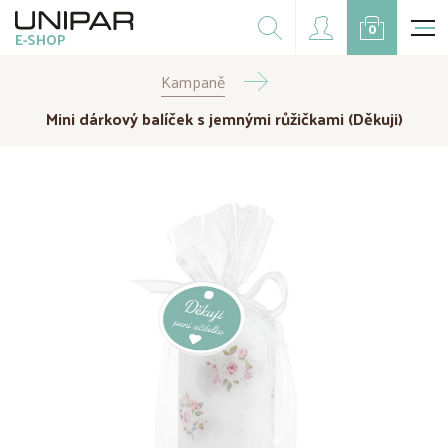
Dárkové balíčky
0
E-SHOP
Doplňky
Kampaně
CZK
EUR
Mini dárkový balíček s jemnými růžičkami (Děkuji)
Doprodej
Na přání
Kampaně