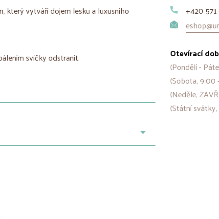
 který vytváří dojem lesku a luxusního
+420 571 
eshop@uni
Otevírací dob
pálením svíčky odstranit.
(Pondělí - Páte
(Sobota, 9:00 
(Neděle, ZAVŘ
(Státní svátky,