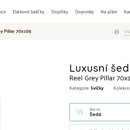
kce
Dárkové balíčky
Doplňky
Doprodej
Na přání
Ka
y Pillar 70x105
Vš
Luxusní šed
Reel Grey Pillar 70x
Kategorie:
Svíčky
Kolekce
Barva
Šedá