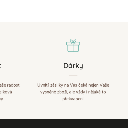
t
Dárky
aše radost
Uvnitř zásilky na Vás čeká nejen Vaše
elková
vysněné zboží, ale vždy i nějaké to
y.
překvapení.