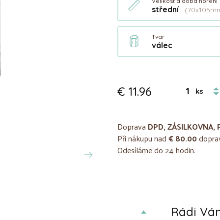
Velikost a doba hoření
střední
(70x105mm
Tvar
válec
€ 11.96
ks
Doprava
DPD, ZÁSILKOVNA, 
Při nákupu nad
€ 80.00
doprav
Odesíláme do 24 hodin.
Rádi V