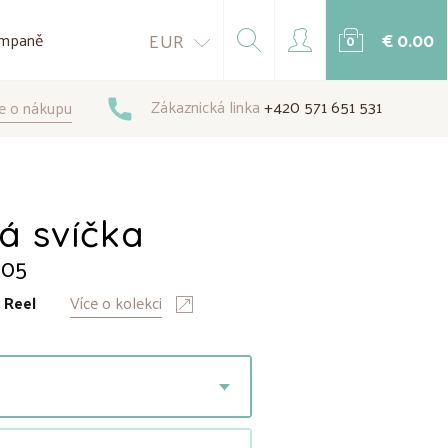
€ 0.00
EUR
mpaně
0
Zákaznická linka
+420 571 651 531
e o nákupu
á svíčka
105
:
Reel
Více o kolekci