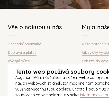
Vše o nákupu u nás
My a naš
Obchodní podmínky
Naše historie a
Doprava a platba
Jak svíčky vyrá
Výdejní místa
Exkurze do výro
Garance spokojenosti
Kontakt
Tento web používá soubory cook
Informace o souborech cookie
Abychom Vám návštěvu na našem webu co nejvíce zpří
našich webových stránek, zatímco jiné nám pomáhají v
využívat všechny typy cookies. Chcete-li povolit už
souborech cookie naleznete v sekci
Informace o so
© 2026 Unipar