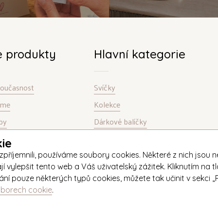
e produkty
Hlavní kategorie
 současnost
Svíčky
bíme
Kolekce
by
Dárkové balíčky
ie
jemnili, používáme soubory cookies. Některé z nich jsou nez
ylepšit tento web a Váš uživatelský zážitek. Kliknutím na tl
ívání pouze některých typů cookies, můžete tak učinit v sekc
uborech cookie
.
+420 571 651 531
eshop@unipar.cz