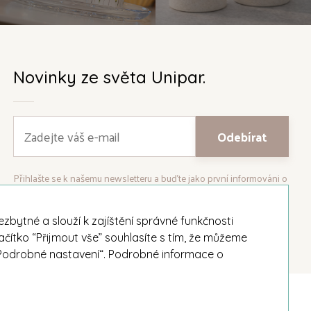
Novinky ze světa Unipar.
Přihlašte se k našemu newsletteru a buďte jako první informováni o
nejnovějších kolekcích svíček a aktualitách z rodinné firmy Unipar.
bytné a slouží k zajíštění správné funkčnosti
ačítko “Přijmout vše” souhlasíte s tím, že můžeme
i „Podrobné nastavení“. Podrobné informace o
Facebook
Instagram