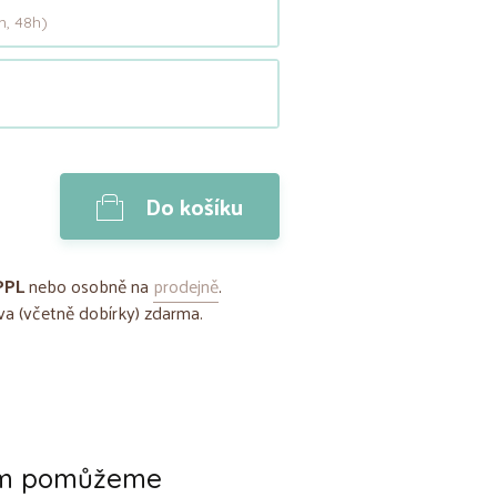
, 48h)
Do košíku
PPL
nebo osobně na
prodejně
.
a (včetně dobírky) zdarma.
ám pomůžeme