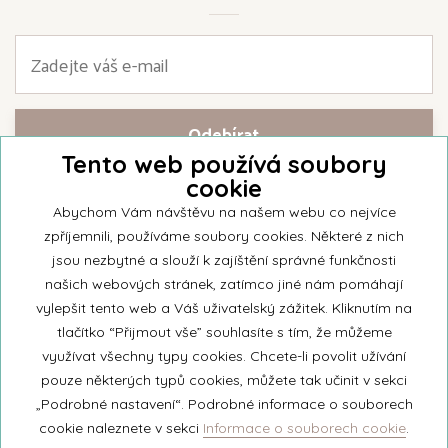
Tento web používá soubory
cookie
Přihlašte se k našemu newsletteru a buďte jako první informováni o
nejnovějších kolekcích svíček a aktualitách z rodinné firmy Unipar.
Abychom Vám návštěvu na našem webu co nejvíce
zpříjemnili, používáme soubory cookies. Některé z nich
jsou nezbytné a slouží k zajíštění správné funkčnosti
našich webových stránek, zatímco jiné nám pomáhají
vylepšit tento web a Váš uživatelský zážitek. Kliknutím na
© 2026 Unipar
tlačítko “Přijmout vše” souhlasíte s tím, že můžeme
využívat všechny typy cookies. Chcete-li povolit užívání
pouze některých typů cookies, můžete tak učinit v sekci
+420 571 651 531
„Podrobné nastavení“. Podrobné informace o souborech
eshop@unipar.cz
cookie naleznete v sekci
Informace o souborech cookie
.