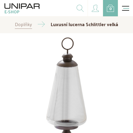
Dárkové balíčky
0
E-SHOP
Doplňky
Doplňky
Luxusní lucerna Schlittler velká
CZK
EUR
Doprodej
Na přání
Kampaně