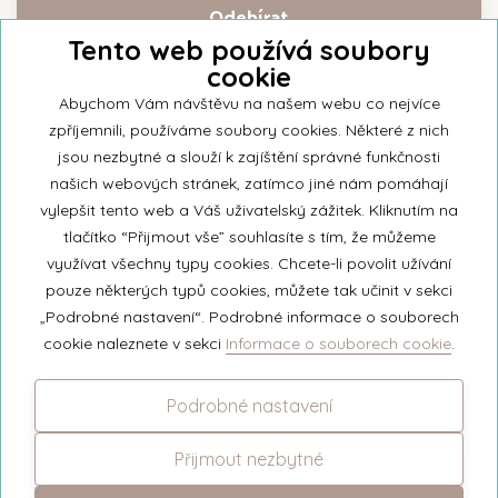
Tento web používá soubory
cookie
Přihlašte se k našemu newsletteru a buďte jako první informováni o
nejnovějších kolekcích svíček a aktualitách z rodinné firmy Unipar.
Abychom Vám návštěvu na našem webu co nejvíce
zpříjemnili, používáme soubory cookies. Některé z nich
jsou nezbytné a slouží k zajíštění správné funkčnosti
našich webových stránek, zatímco jiné nám pomáhají
vylepšit tento web a Váš uživatelský zážitek. Kliknutím na
© 2026 Unipar
tlačítko “Přijmout vše” souhlasíte s tím, že můžeme
využívat všechny typy cookies. Chcete-li povolit užívání
pouze některých typů cookies, můžete tak učinit v sekci
+420 571 651 531
„Podrobné nastavení“. Podrobné informace o souborech
eshop@unipar.cz
cookie naleznete v sekci
Informace o souborech cookie
.
Facebook
Podrobné nastavení
Instagram
Přijmout nezbytné