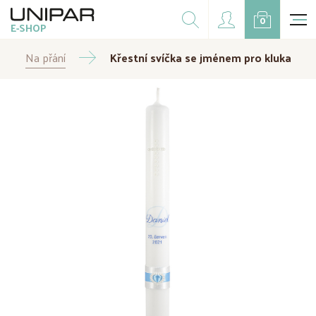
Dárkové balíčky
0
E-SHOP
Doplňky
Na přání
Křestní svíčka se jménem pro kluka
CZK
EUR
Doprodej
Na přání
Kampaně