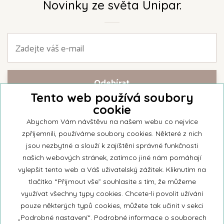
Novinky ze světa Unipar.
Tento web používá soubory
cookie
Přihlašte se k našemu newsletteru a buďte jako první informováni o
nejnovějších kolekcích svíček a aktualitách z rodinné firmy Unipar.
Abychom Vám návštěvu na našem webu co nejvíce
zpříjemnili, používáme soubory cookies. Některé z nich
jsou nezbytné a slouží k zajíštění správné funkčnosti
našich webových stránek, zatímco jiné nám pomáhají
vylepšit tento web a Váš uživatelský zážitek. Kliknutím na
© 2026 Unipar
tlačítko “Přijmout vše” souhlasíte s tím, že můžeme
využívat všechny typy cookies. Chcete-li povolit užívání
pouze některých typů cookies, můžete tak učinit v sekci
+420 571 651 531
„Podrobné nastavení“. Podrobné informace o souborech