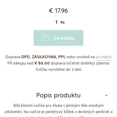
€ 17.96
ks
Do košíku
Doprava
DPD, ZÁSILKOVNA, PPL
nebo osobně na
prodejně
.
Při nákupu nad
€ 80.00
doprava (včetně dobírky) zdarma.
Svíčku vyrobíme do 3 dnů
Popis produktu
Bílá křestní svíčka pro kluka s jemným bílo-modrým
zdobením. Na svíčce je perleťový křížek z drobných perliček a