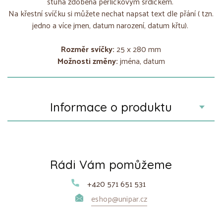
stuha zdobená perličkovým srdíčkem.
Na křestní svíčku si můžete nechat napsat text dle přání ( tzn.
jedno a více jmen, datum narození, datum křtu).
Rozměr svíčky:
25 x 280 mm
Možnosti změny:
jména, datum
Informace o produktu
Rádi Vám pomůžeme
+420 571 651 531
eshop@unipar.cz