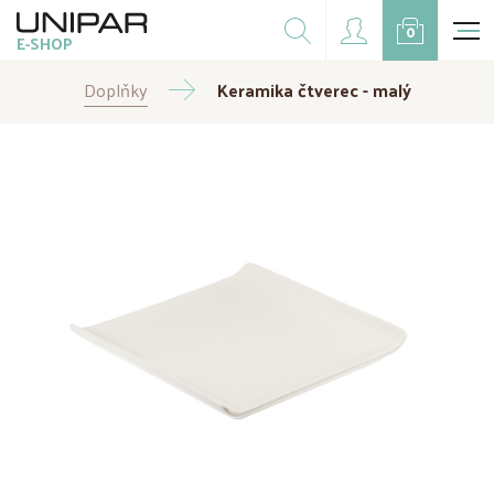
Dárkové balíčky
0
E-SHOP
Doplňky
Doplňky
CZK
Keramika čtverec - malý
EUR
Doprodej
Na přání
Kampaně