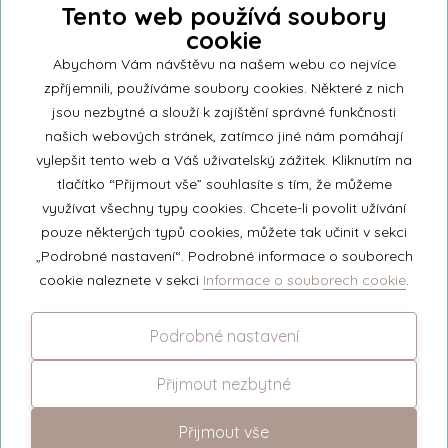
Tento web používá soubory
cookie
Přihlašte se k našemu newsletteru a buďte jako první informováni o
nejnovějších kolekcích svíček a aktualitách z rodinné firmy Unipar.
Abychom Vám návštěvu na našem webu co nejvíce
zpříjemnili, používáme soubory cookies. Některé z nich
jsou nezbytné a slouží k zajíštění správné funkčnosti
našich webových stránek, zatímco jiné nám pomáhají
vylepšit tento web a Váš uživatelský zážitek. Kliknutím na
© 2026 Unipar
tlačítko “Přijmout vše” souhlasíte s tím, že můžeme
využívat všechny typy cookies. Chcete-li povolit užívání
pouze některých typů cookies, můžete tak učinit v sekci
+420 571 651 531
„Podrobné nastavení“. Podrobné informace o souborech
eshop@unipar.cz
cookie naleznete v sekci
Informace o souborech cookie
.
Facebook
Podrobné nastavení
Instagram
Přijmout nezbytné
Přijmout vše
Změnit nastavení cookies