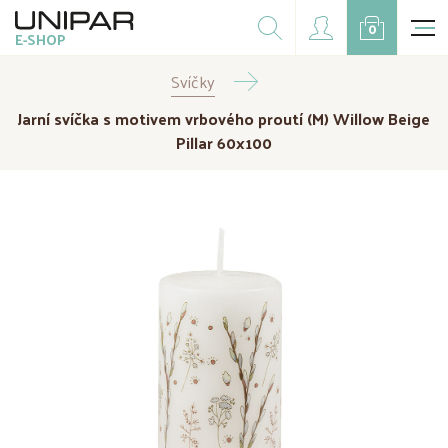
Dárkové balíčky
0
E-SHOP
Doplňky
Svíčky
CZK
EUR
Jarní svíčka s motivem vrbového proutí (M) Willow Beige
Doprodej
Pillar 60x100
Na přání
Kampaně