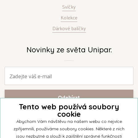
Svíčky
Kolekce
Dárkové balíčky
Novinky ze světa Unipar.
Tento web používá soubory
cookie
Přihlašte se k našemu newsletteru a buďte jako první informováni o
nejnovějších kolekcích svíček a aktualitách z rodinné firmy Unipar.
Abychom Vám návštěvu na našem webu co nejvíce
zpříjemnili, používáme soubory cookies. Některé z nich
jsou nezbytné a slouží k zajíštění správné funkčnosti