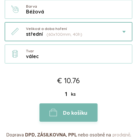
Barva
Béžová
Velikost a doba hoření
střední
(60x100mm, 40h)
Tvar
válec
€ 10.76
ks
Do košíku
Doprava
DPD, ZÁSILKOVNA, PPL
nebo osobně na
prodejně
.