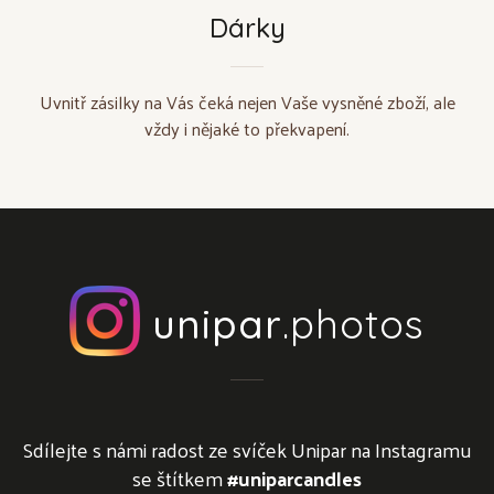
Dárky
Uvnitř zásilky na Vás čeká nejen Vaše vysněné zboží, ale
vždy i nějaké to překvapení.
unipar
.photos
Sdílejte s námi radost ze svíček Unipar na Instagramu
se štítkem
#uniparcandles