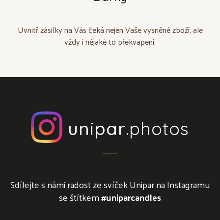
Uvnitř zásilky na Vás čeká nejen Vaše vysněné zboží, ale
vždy i nějaké to překvapení.
unipar
.photos
Sdílejte s námi radost ze svíček Unipar na Instagramu
se štítkem
#uniparcandles