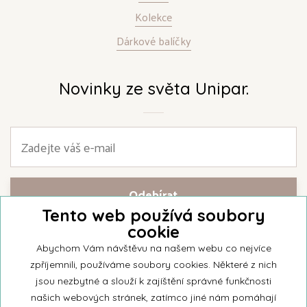
Kolekce
Dárkové balíčky
Novinky ze světa Unipar.
Tento web používá soubory
cookie
Přihlašte se k našemu newsletteru a buďte jako první informováni o
nejnovějších kolekcích svíček a aktualitách z rodinné firmy Unipar.
Abychom Vám návštěvu na našem webu co nejvíce
zpříjemnili, používáme soubory cookies. Některé z nich
jsou nezbytné a slouží k zajíštění správné funkčnosti
našich webových stránek, zatímco jiné nám pomáhají