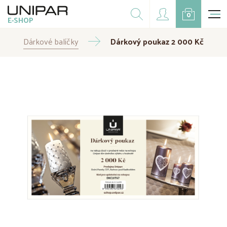
Dárkové balíčky
0
E-SHOP
Doplňky
Dárkové balíčky
CZK
Dárkový poukaz 2 000 Kč
EUR
Doprodej
Na přání
Kampaně