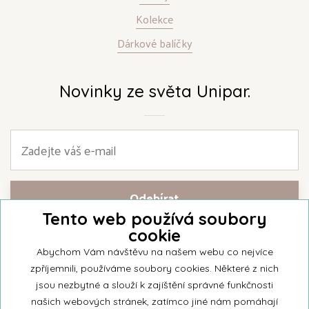
Kolekce
Dárkové balíčky
Novinky ze světa Unipar.
Tento web používá soubory
cookie
Přihlašte se k našemu newsletteru a buďte jako první informováni o
nejnovějších kolekcích svíček a aktualitách z rodinné firmy Unipar.
Abychom Vám návštěvu na našem webu co nejvíce
zpříjemnili, používáme soubory cookies. Některé z nich
jsou nezbytné a slouží k zajíštění správné funkčnosti
našich webových stránek, zatímco jiné nám pomáhají