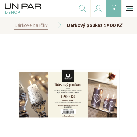
Dárkové balíčky
0
E-SHOP
Doplňky
Dárkové balíčky
CZK
Dárkový poukaz 1 500 Kč
EUR
Doprodej
Na přání
Kampaně