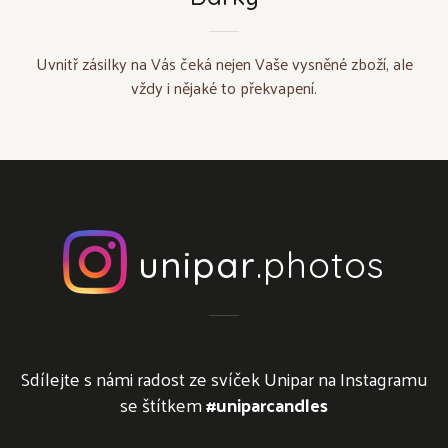
Uvnitř zásilky na Vás čeká nejen Vaše vysněné zboží, ale
vždy i nějaké to překvapení.
unipar
.photos
Sdílejte s námi radost ze svíček Unipar na Instagramu
se štítkem
#uniparcandles