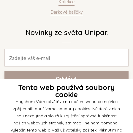
Kolekce
Dárkové balíčky
Novinky ze světa Unipar.
Tento web používá soubory
cookie
Přihlašte se k našemu newsletteru a buďte jako první informováni o
nejnovějších kolekcích svíček a aktualitách z rodinné firmy Unipar.
Abychom Vám návštěvu na našem webu co nejvíce
zpříjemnili, používáme soubory cookies. Některé z nich
jsou nezbytné a slouží k zajíštění správné funkčnosti
našich webových stránek, zatímco jiné nám pomáhají
vylepšit tento web a Váš uživatelský zážitek. Kliknutím na