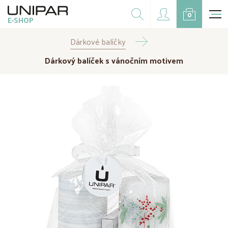
Dárkové balíčky
0
E-SHOP
Doplňky
Dárkové balíčky
CZK
EUR
Dárkový balíček s vánočním motivem
Doprodej
Na přání
Kampaně