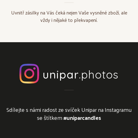
Uvnitř zásilky na Vás čeká nejen Vaše vysněné zboží, ale
vždy i nějaké to překvapení.
unipar
.photos
Sdílejte s námi radost ze svíček Unipar na Instagramu
se štítkem
#uniparcandles