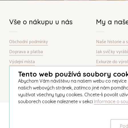
Vše o nákupu u nás
My a naš
Obchodní podmínky
Naše historie a
Doprava a platba
Jak svíčky vyrá
Výdejní místa
Exkurze do výro
Garance spokojenosti
Kontakt
Tento web používá soubory cook
Informace o souborech cookie
Abychom Vám návštěvu na našem webu co nejvíce zpří
našich webových stránek, zatímco jiné nám pomáhají v
využívat všechny typy cookies. Chcete-li povolit už
souborech cookie naleznete v sekci
Informace o so
© 2026 Unipar
Pod