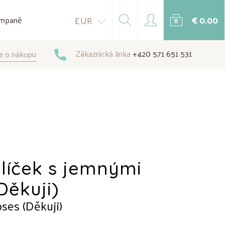
€ 0.00
EUR
mpaně
0
Zákaznická linka
+420 571 651 531
e o nákupu
líček s jemnými
Děkuji)
ses (Děkuji)