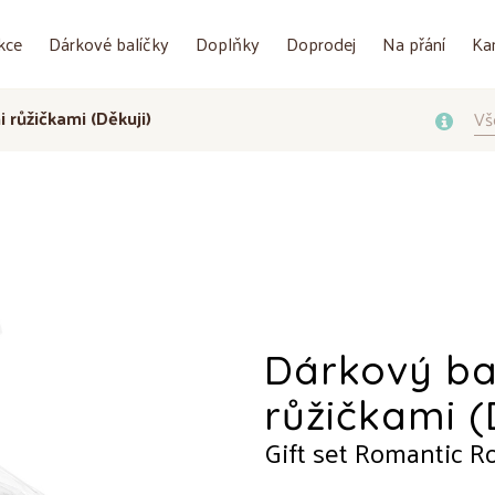
kce
Dárkové balíčky
Doplňky
Doprodej
Na přání
Ka
 růžičkami (Děkuji)
Vš
Dárkový ba
růžičkami (
Gift set Romantic Ro