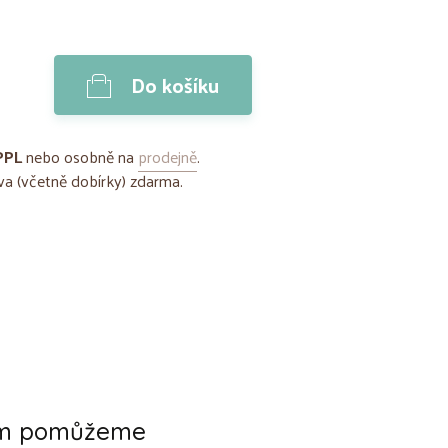
Do košíku
PPL
nebo osobně na
prodejně
.
a (včetně dobírky) zdarma.
ám pomůžeme