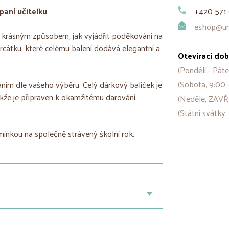
paní učitelku
+420 571 
eshop@uni
e krásným způsobem, jak vyjádřit poděkování na
rcátku, které celému balení dodává elegantní a
Otevírací dob
(Pondělí - Páte
(Sobota, 9:00 
áním dle vašeho výběru. Celý dárkový balíček je
kže je připraven k okamžitému darování.
(Neděle, ZAVŘ
(Státní svátky,
ínkou na společně strávený školní rok.