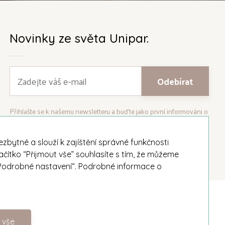
Novinky ze světa Unipar.
Přihlašte se k našemu newsletteru a buďte jako první informováni o
nejnovějších kolekcích svíček a aktualitách z rodinné firmy Unipar.
bytné a slouží k zajíštění správné funkčnosti
ačítko “Přijmout vše” souhlasíte s tím, že můžeme
i „Podrobné nastavení“. Podrobné informace o
Facebook
Instagram
 vše