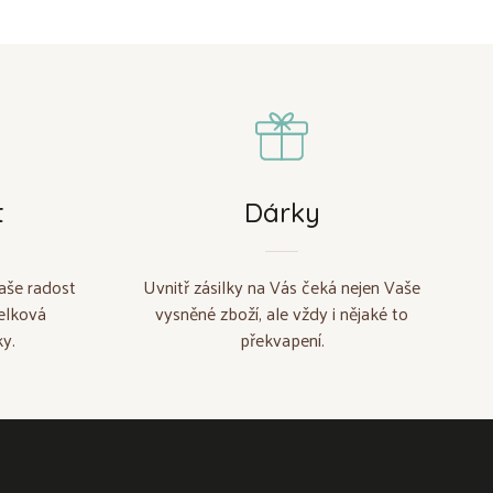
t
Dárky
aše radost
Uvnitř zásilky na Vás čeká nejen Vaše
elková
vysněné zboží, ale vždy i nějaké to
y.
překvapení.