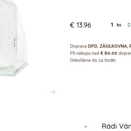
€ 13.96
ks
Doprava
DPD, ZÁSILKOVNA, 
Při nákupu nad
€ 80.00
doprav
Odesíláme do 24 hodin.
Rádi V