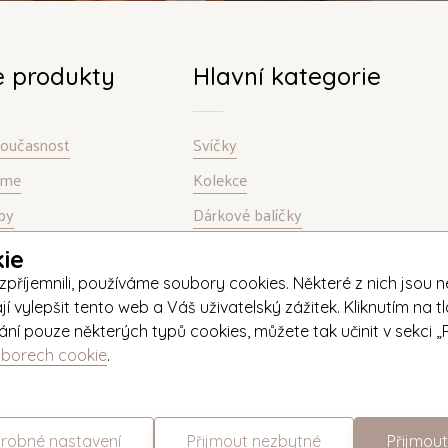
e produkty
Hlavní kategorie
 současnost
Svíčky
bíme
Kolekce
by
Dárkové balíčky
ie
jemnili, používáme soubory cookies. Některé z nich jsou nez
ylepšit tento web a Váš uživatelský zážitek. Kliknutím na tl
ívání pouze některých typů cookies, můžete tak učinit v sekc
uborech cookie
.
+420 571 651 531
eshop@unipar.cz
robné nastavení
Přijmout nezbytné
Přijmout