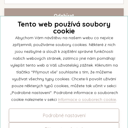
Tento web používá soubory
cookie
Přihlašte se k našemu newsletteru a buďte jako první informováni o
nejnovějších kolekcích svíček a aktualitách z rodinné firmy Unipar.
Abychom Vám návštěvu na našem webu co nejvíce
zpříjemnili, používáme soubory cookies. Některé z nich
jsou nezbytné a slouží k zajíštění správné funkčnosti
našich webových stránek, zatímco jiné nám pomáhají
vylepšit tento web a Váš uživatelský zážitek. Kliknutím na
© 2026 Unipar
tlačítko “Přijmout vše” souhlasíte s tím, že můžeme
využívat všechny typy cookies. Chcete-li povolit užívání
pouze některých typů cookies, můžete tak učinit v sekci
+420 571 651 531
„Podrobné nastavení“. Podrobné informace o souborech
eshop@unipar.cz
cookie naleznete v sekci
Informace o souborech cookie
.
Facebook
Podrobné nastavení
Instagram