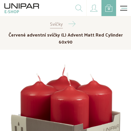
Dárkové balíčky
0
E-SHOP
Doplňky
Svíčky
CZK
EUR
Červené adventní svíčky (L) Advent Matt Red Cylinder
Doprodej
60x90
Na přání
Kampaně