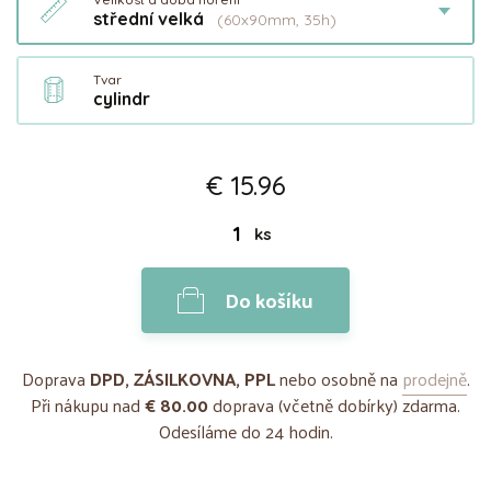
střední velká
(60x90mm, 35h)
Tvar
cylindr
€ 15.96
ks
Do košíku
Doprava
DPD, ZÁSILKOVNA, PPL
nebo osobně na
prodejně
.
Při nákupu nad
€ 80.00
doprava (včetně dobírky) zdarma.
Odesíláme do 24 hodin.