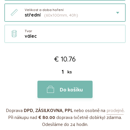
Velikost a doba hoření
střední
(60x100mm, 40h)
Tvar
válec
€ 10.76
ks
Do košíku
Doprava
DPD, ZÁSILKOVNA, PPL
nebo osobně na
prodejně
.
Při nákupu nad
€ 80.00
doprava (včetně dobírky) zdarma.
Odesíláme do 24 hodin.