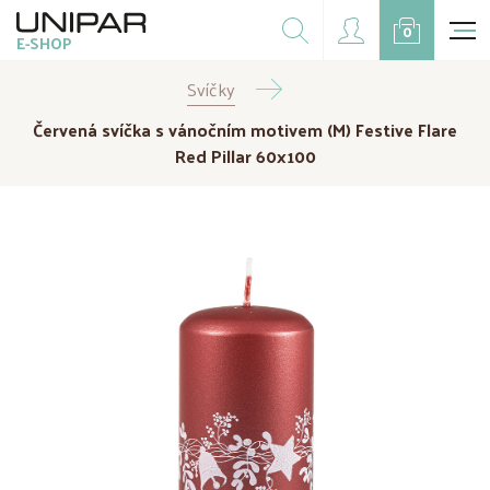
Dárkové balíčky
0
E-SHOP
Doplňky
Svíčky
CZK
EUR
Červená svíčka s vánočním motivem (M) Festive Flare
Doprodej
Red Pillar 60x100
Na přání
Kampaně