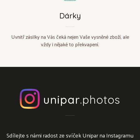
Dárky
Uvnitř zásilky na Vás čeká nejen Vaše vysněné zboží, ale
vždy i nějaké to překvapení.
unipar
.photos
Sdílejte s námi radost ze svíček Unipar na Instagramu