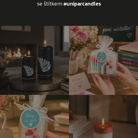
se štítkem
#uniparcandles