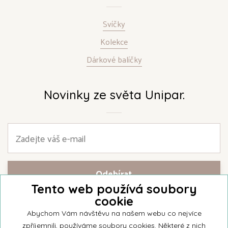
Svíčky
Kolekce
Dárkové balíčky
Novinky ze světa Unipar.
Tento web používá soubory
cookie
Přihlašte se k našemu newsletteru a buďte jako první informováni o
nejnovějších kolekcích svíček a aktualitách z rodinné firmy Unipar.
Abychom Vám návštěvu na našem webu co nejvíce
zpříjemnili, používáme soubory cookies. Některé z nich