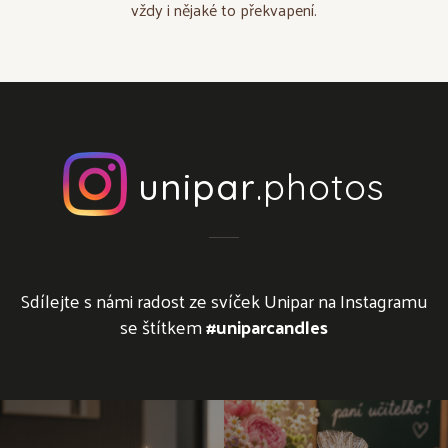
vždy i nějaké to překvapení.
unipar
.photos
Sdílejte s námi radost ze svíček Unipar na Instagramu
se štítkem
#uniparcandles