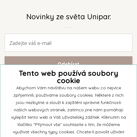
Novinky ze světa Unipar.
Tento web používá soubory
cookie
Přihlašte se k našemu newsletteru a buďte jako první informováni o
nejnovějších kolekcích svíček a aktualitách z rodinné firmy Unipar.
Abychom Vám návštěvu na našem webu co nejvíce
zpříjemnili, používáme soubory cookies. Některé z nich
jsou nezbytné a slouží k zajíštění správné funkčnosti
našich webových stránek, zatímco jiné nám pomáhají
vylepšit tento web a Váš uživatelský zážitek. Kliknutím na
© 2026 Unipar
tlačítko “Přijmout vše” souhlasíte s tím, že můžeme
využívat všechny typy cookies. Chcete-li povolit užívání