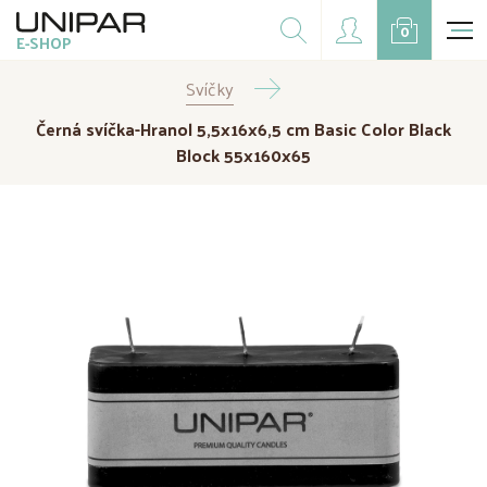
Dárkové balíčky
0
E-SHOP
Doplňky
Svíčky
CZK
EUR
Černá svíčka-Hranol 5,5x16x6,5 cm Basic Color Black
Doprodej
Block 55x160x65
Na přání
Kampaně